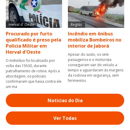
Herval d' Oeste
Região
Procurado por furto
Incêndio em ônibus
qualificado é preso pela
mobiliza Bombeiros no
Polícia Militar em
interior de Jaborá
Herval d'Oeste
Apesar do susto, os sete
passageiros e o motorista
O indivíduo foi localizado por
conseguiram sair do veículo a
volta das 15h30, durante
tempo e aguardaram às margens
patrulhamento de rotina. Após a
da rodovia em segurança, sem
abordagem, os policiais
ferimentos
confirmaram que havia contra ele
um ma
Notícias do Dia
Ver Todas