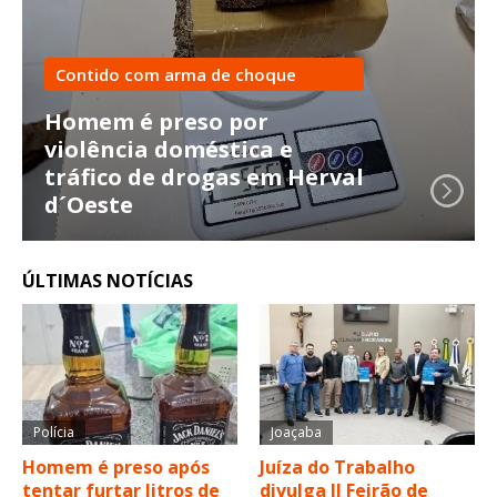
Contido com arma de choque
Homem é preso por
violência doméstica e
tráfico de drogas em Herval
d´Oeste
ÚLTIMAS NOTÍCIAS
Polícia
Joaçaba
Homem é preso após
Juíza do Trabalho
tentar furtar litros de
divulga II Feirão de