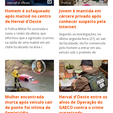
Herval d' Oeste
Polícia
Homem é esfaqueado
Jovem é mantida em
após matinê no centro
cárcere privado após
de Herval d'Oeste
conhecer suspeito pela
internet
A Polícia Militar foi acionada e
ouviu o relato da vítima, que
Segundo as investigações, na
informou que a agressão ocorreu
última segunda-feira (27), ao sair
na saída de uma matiné em um
da faculdade, ela foi convencida
clube localizado na área c
pelo homem a entrar em seu
veículo sob o pretexto de
Polícia
Polícia
Mulher encontrada
Herval d'Oeste entre os
morta após veículo cair
alvos de Operação do
de ponte foi vítima de
GAECO contra o crime
feminicídio
organizado