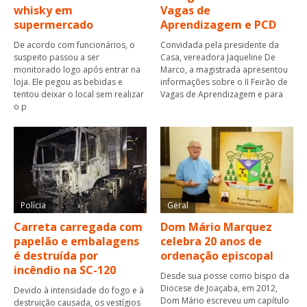
whisky em
Vagas de
supermercado
Aprendizagem e PCD
De acordo com funcionários, o
Convidada pela presidente da
suspeito passou a ser
Casa, vereadora Jaqueline De
monitorado logo após entrar na
Marco, a magistrada apresentou
loja. Ele pegou as bebidas e
informações sobre o II Feirão de
tentou deixar o local sem realizar
Vagas de Aprendizagem e para
o p
Polícia
Geral
Carreta carregada com
Dom Mário Marquez
papelão e embalagens
celebra 20 anos de
é destruída por
ordenação episcopal
incêndio na SC-120
Desde sua posse como bispo da
Diocese de Joaçaba, em 2012,
Devido à intensidade do fogo e à
Dom Mário escreveu um capítulo
destruição causada, os vestígios