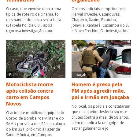
O caso, que envolve uma trama
Ordens judiciais cumpridas em
típica de roteiro de cinema, foi
Herval d’Oeste, Catanduvas,
desmantelado nesta sexta-feira
Chapecó, Xaxim, Piratuba,
(31) pela Polícia Civil, após
Joinville, Xanxerê, Caxambu do Sul
rigorosa investigação cond
e Nova Erechim. Os investigados
Polícia
Joaçaba
Motociclista morre
Homem é preso pela
após colisão contra
PM após agredir mãe,
carro em Campos
pai e irmão em Joaçaba
Novos
No local, os policiais constataram
que o suspeito desferiu socos e
O acidente mobilizou equipes do
chutes contra a mãe, de 58 anos,
Corpo de Bombeiros Militar e do
além de aplicá-la um golpe de
SAMU por volta das 22h, na altura
estrangulamento e jo
do km 321, próximo à Fazenda
Santa Mônica, em Campos