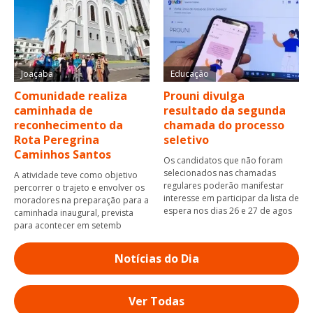
Joaçaba
Educação
Comunidade realiza
Prouni divulga
caminhada de
resultado da segunda
reconhecimento da
chamada do processo
Rota Peregrina
seletivo
Caminhos Santos
Os candidatos que não foram
selecionados nas chamadas
A atividade teve como objetivo
regulares poderão manifestar
percorrer o trajeto e envolver os
interesse em participar da lista de
moradores na preparação para a
espera nos dias 26 e 27 de agos
caminhada inaugural, prevista
para acontecer em setemb
Notícias do Dia
Ver Todas