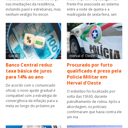
nas imediações da residência,
frente fria associada ao sistema
incluindo paiol e estrebarias, mas
entre a noite de quinta e a
nenhum vestígio foi encon
madrugada de sexta-feira, sen
Geral
Herval d' Oeste
Banco Central reduz
Procurado por furto
taxa básica de juros
qualificado é preso pela
para 14% ao ano
Polícia Militar em
Herval d'Oeste
De acordo com o comunicado
oficial, o novo ajuste gradual é
O indivíduo foi localizado por
compatível com a estratégia de
volta das 15h30, durante
convergência da inflação para a
patrulhamento de rotina. Após a
meta ao longo do próximo pe
abordagem, os policiais
confirmaram que havia contra ele
um ma