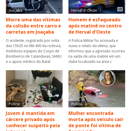
Joaçaba
Herval d' Oeste
Morre uma das vítimas
Homem é esfaqueado
da colisão entre carro e
após matinê no centro
carretas em Joaçaba
de Herval d'Oeste
O acidente, registrado por volta
A Polícia Militar foi acionada e
das 15h25 no KM 400 da rodovia,
ouviu o relato da vítima, que
mobilizou equipes do Corpo de
informou que a agressão ocorreu
Bombeiros de Catanduvas, SAMU
na saída de uma matiné em um
e o apoio médico do Batal
clube localizado na área c
Polícia
Polícia
Jovem é mantida em
Mulher encontrada
cárcere privado após
morta após veículo cair
conhecer suspeito pela
de ponte foi vítima de