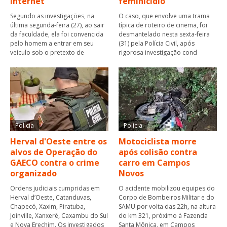
internet
feminicídio
Segundo as investigações, na
O caso, que envolve uma trama
última segunda-feira (27), ao sair
típica de roteiro de cinema, foi
da faculdade, ela foi convencida
desmantelado nesta sexta-feira
pelo homem a entrar em seu
(31) pela Polícia Civil, após
veículo sob o pretexto de
rigorosa investigação cond
Polícia
Polícia
Herval d'Oeste entre os
Motociclista morre
alvos de Operação do
após colisão contra
GAECO contra o crime
carro em Campos
organizado
Novos
Ordens judiciais cumpridas em
O acidente mobilizou equipes do
Herval d’Oeste, Catanduvas,
Corpo de Bombeiros Militar e do
Chapecó, Xaxim, Piratuba,
SAMU por volta das 22h, na altura
Joinville, Xanxerê, Caxambu do Sul
do km 321, próximo à Fazenda
e Nova Erechim. Os investigados
Santa Mônica, em Campos