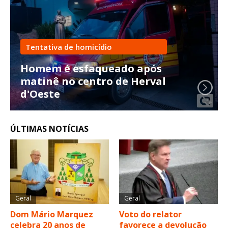
Tentativa de homicídio
Homem é esfaqueado após
matinê no centro de Herval
d'Oeste
ÚLTIMAS NOTÍCIAS
Geral
Geral
Dom Mário Marquez
Voto do relator
celebra 20 anos de
favorece a devolução