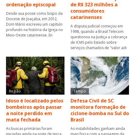
ordenação episcopal
de R$ 323 milhões a
consumidores
Desde sua posse como bispo da
catarinenses
Diocese de Joaçaba, em 2012,
Dom Mário escreveu um capítulo
A disputa judicial começou em
profundo na história da Igreja no
1998, quando a Brasil Telecom
Meio-Oeste catarinense. En
questionou na Justiça a cobrança
de ICMS pelo Estado sobre
serviços chamados de "valor adi
Região
Tempo
Idoso é localizado pelos
Defesa Civil de SC
bombeiros após passar
monitora formação de
a noite perdido em
ciclone-bomba no Sul do
mata fechada
Brasil
As buscas primárias foram
As instabilidades ganham ainda
iniciadas ainda na noite de terça
mais força com a passagem da