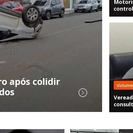
Motori
control
Resg
o após colidir
Car
Volume
ados
Tig
Vereado
consul