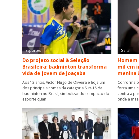
Esportes
Geral
Do projeto social à Seleção
Homem é
Brasileira: badminton transforma
mil em i
vida de jovem de Joaçaba
menina 
Aos 13 anos, Victor Hugo de Oliveira é hoje um
Conforme os
dos principais nomes da categoria Sub-15 de
força uma c
badminton no Brasil, simbolizando o impacto do
contra a pa
esporte quan
onde a mãe 