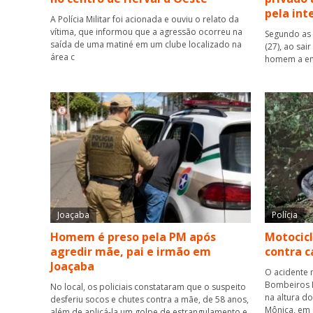
pela int
A Polícia Militar foi acionada e ouviu o relato da
vítima, que informou que a agressão ocorreu na
Segundo as 
saída de uma matiné em um clube localizado na
(27), ao sai
área c
homem a ent
Joaçaba
Polícia
Homem é preso pela PM após
Motocicl
agredir mãe, pai e irmão em
contra 
Joaçaba
O acidente 
Bombeiros M
No local, os policiais constataram que o suspeito
na altura d
desferiu socos e chutes contra a mãe, de 58 anos,
Mônica, em
além de aplicá-la um golpe de estrangulamento e