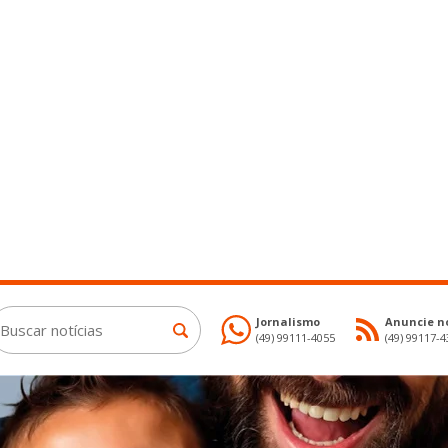
Jornalismo
Anuncie no
(49) 99111-4055
(49) 99117-