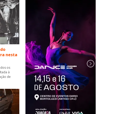
 do
rra nesta
ados os
oltada à
vação de