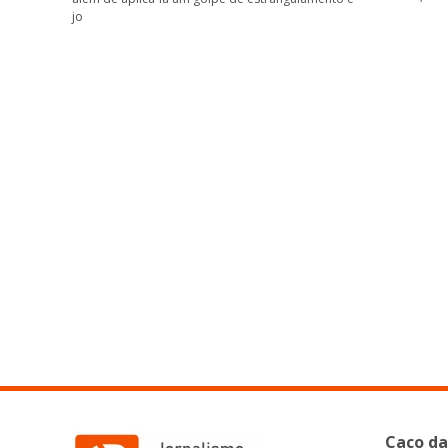
jo
Caco da