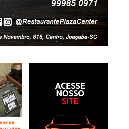
lvos de
a o crime