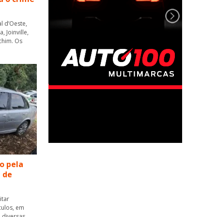
l d’Oeste,
 Joinville,
chim. Os
o pela
a de
itar
culos, em
 diversas