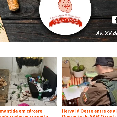
Polícia
 mantida em cárcere
Herval d'Oeste entre os a
após conhecer suspeito
Operação do GAECO contr