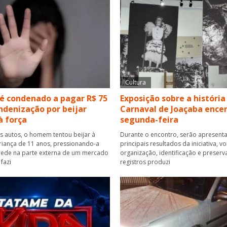
Cultura
 condenado a pagar R$ 75
Exposição sobre a história
ndenização por beijar
Carnaval de Joaçaba ence
à força
segunda-feira
 autos, o homem tentou beijar à
Durante o encontro, serão apresent
riança de 11 anos, pressionando-a
principais resultados da iniciativa, v
rede na parte externa de um mercado
organização, identificação e preser
fazi
registros produzi