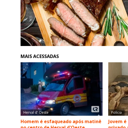
MAIS ACESSADAS
Herval d' Oeste
Polícia
Homem é esfaqueado após matinê
Jovem é
no centro de Herval d'Oeste
privado 