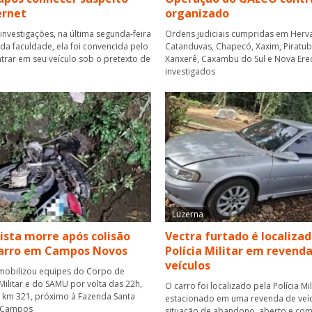
ernet
organizado
investigações, na última segunda-feira
Ordens judiciais cumpridas em Herva
r da faculdade, ela foi convencida pelo
Catanduvas, Chapecó, Xaxim, Piratuba,
rar em seu veículo sob o pretexto de
Xanxerê, Caxambu do Sul e Nova Ere
investigados
Luzerna
ista morre após colisão
Vectra furtado é localizad
carro em Campos Novos
Polícia Militar em revend
veículos
mobilizou equipes do Corpo de
ilitar e do SAMU por volta das 22h,
O carro foi localizado pela Polícia Mil
o km 321, próximo à Fazenda Santa
estacionado em uma revenda de veí
 Campos
situação de abandono, aberto e com