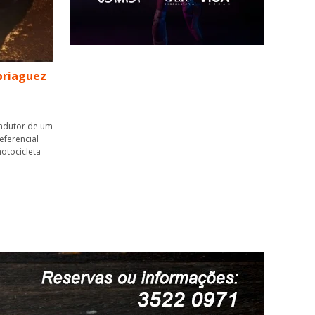
briaguez
ondutor de um
eferencial
otocicleta