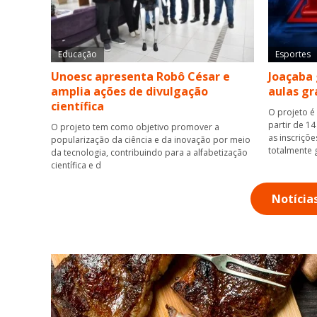
Educação
Esportes
Unoesc apresenta Robô César e
Joaçaba 
amplia ações de divulgação
aulas gr
científica
O projeto é
partir de 14
O projeto tem como objetivo promover a
as inscriçõ
popularização da ciência e da inovação por meio
totalmente 
da tecnologia, contribuindo para a alfabetização
científica e d
Notícia