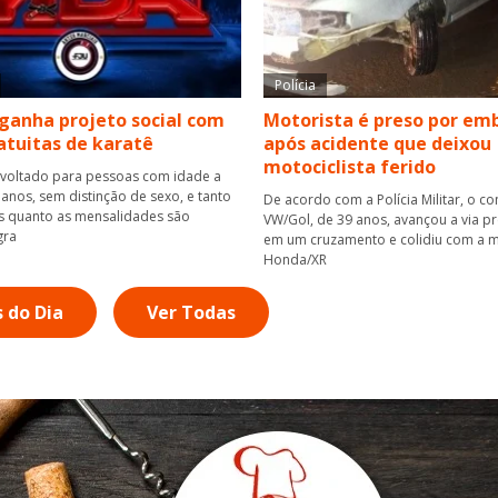
Polícia
ganha projeto social com
Motorista é preso por em
atuitas de karatê
após acidente que deixou
motociclista ferido
 voltado para pessoas com idade a
 anos, sem distinção de sexo, e tanto
De acordo com a Polícia Militar, o c
es quanto as mensalidades são
VW/Gol, de 39 anos, avançou a via pr
gra
em um cruzamento e colidiu com a m
Honda/XR
s do Dia
Ver Todas