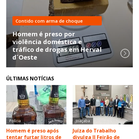
Contido com arma de choque
Homem é preso por
violência doméstica e
tráfico de drogas em Herval
d´Oeste
ÚLTIMAS NOTÍCIAS
Polícia
Joaçaba
Homem é preso após
Juíza do Trabalho
tentar furtar litros de
divulga II Feirão de