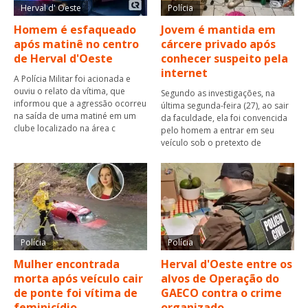
Herval d' Oeste
Polícia
Homem é esfaqueado
Jovem é mantida em
após matinê no centro
cárcere privado após
de Herval d'Oeste
conhecer suspeito pela
internet
A Polícia Militar foi acionada e
ouviu o relato da vítima, que
Segundo as investigações, na
informou que a agressão ocorreu
última segunda-feira (27), ao sair
na saída de uma matiné em um
da faculdade, ela foi convencida
clube localizado na área c
pelo homem a entrar em seu
veículo sob o pretexto de
Polícia
Polícia
Mulher encontrada
Herval d'Oeste entre os
morta após veículo cair
alvos de Operação do
de ponte foi vítima de
GAECO contra o crime
feminicídio
organizado