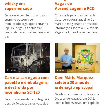
whisky em
Vagas de
supermercado
Aprendizagem e PCD
De acordo com funcionários, o
Convidada pela presidente da
suspeito passou a ser
Casa, vereadora Jaqueline De
monitorado logo após entrar na
Marco, a magistrada apresentou
loja. Ele pegou as bebidas e
informações sobre o II Feirão de
tentou deixar o local sem realizar
Vagas de Aprendizagem e para
o p
Polícia
Geral
Carreta carregada com
Dom Mário Marquez
papelão e embalagens
celebra 20 anos de
é destruída por
ordenação episcopal
incêndio na SC-120
Desde sua posse como bispo da
Diocese de Joaçaba, em 2012,
Devido à intensidade do fogo e à
Dom Mário escreveu um capítulo
destruição causada, os vestígios