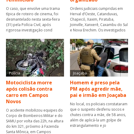
O caso, que envolve uma trama
Ordens judiciais cumpridas em
típica de roteiro de cinema, foi
Herval d’Oeste, Catanduvas,
desmantelado nesta sexta-feira
Chapecó, Xaxim, Piratuba,
(31) pela Polícia Civil, após
Joinville, Xanxerê, Caxambu do Sul
rigorosa investigação cond
e Nova Erechim. Os investigados
Polícia
Joaçaba
Motociclista morre
Homem é preso pela
após colisão contra
PM após agredir mãe,
carro em Campos
pai e irmão em Joaçaba
Novos
No local, os policiais constataram
que o suspeito desferiu socos e
O acidente mobilizou equipes do
chutes contra a mãe, de 58 anos,
Corpo de Bombeiros Militar e do
além de aplicá-la um golpe de
SAMU por volta das 22h, na altura
estrangulamento e jo
do km 321, próximo à Fazenda
Santa Mônica, em Campos