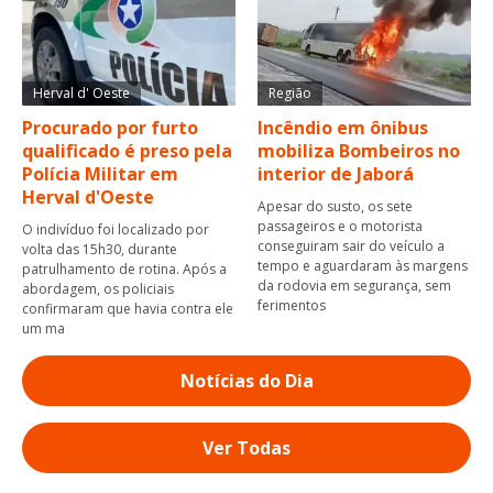
Herval d' Oeste
Região
Procurado por furto
Incêndio em ônibus
qualificado é preso pela
mobiliza Bombeiros no
Polícia Militar em
interior de Jaborá
Herval d'Oeste
Apesar do susto, os sete
passageiros e o motorista
O indivíduo foi localizado por
conseguiram sair do veículo a
volta das 15h30, durante
tempo e aguardaram às margens
patrulhamento de rotina. Após a
da rodovia em segurança, sem
abordagem, os policiais
ferimentos
confirmaram que havia contra ele
um ma
Notícias do Dia
Ver Todas