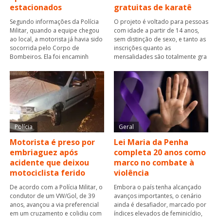
estacionados
gratuitas de karatê
Segundo informações da Polícia
O projeto é voltado para pessoas
Militar, quando a equipe chegou
com idade a partir de 14 anos,
ao local, a motorista já havia sido
sem distinção de sexo, e tanto as
socorrida pelo Corpo de
inscrições quanto as
Bombeiros. Ela foi encaminh
mensalidades são totalmente gra
Polícia
Geral
Motorista é preso por
Lei Maria da Penha
embriaguez após
completa 20 anos como
acidente que deixou
marco no combate à
motociclista ferido
violência
De acordo com a Polícia Militar, o
Embora o país tenha alcançado
condutor de um VW/Gol, de 39
avanços importantes, o cenário
anos, avançou a via preferencial
ainda é desafiador, marcado por
em um cruzamento e colidiu com
índices elevados de feminicídio,