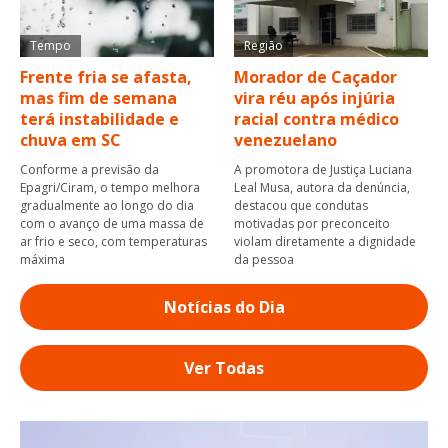
Tempo
Região
Frente fria se afasta,
Morador de Caçador
mas fim de semana
vira réu após injúria
terá instabilidade e
racial contra médico
chuva em SC
venezuelano
Conforme a previsão da
A promotora de Justiça Luciana
Epagri/Ciram, o tempo melhora
Leal Musa, autora da denúncia,
gradualmente ao longo do dia
destacou que condutas
com o avanço de uma massa de
motivadas por preconceito
ar frio e seco, com temperaturas
violam diretamente a dignidade
máxima
da pessoa
Notícias do Dia
Ver Todas