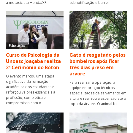
a motocicleta Honda/XR
subnotificação e barreir
Educação
Geral
Curso de Psicologia da
Gato é resgatado pelos
Unoesc Joaçaba realiza
bombeiros após ficar
2ª Cerimônia do Bóton
três dias preso em
árvore
O evento marcou uma etapa
significativa da formação
Para realizar a operação, a
acadêmica dos estudantes e
equipe empregou técnicas
reforçou valores essenciais à
especializadas de salvamento em
profissão, como ética e
altura e realizou a ascensão até o
compromisso com o
topo da árvore. O animal foi c