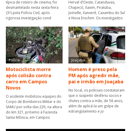
típica de roteiro de cinema, foi
Herval d’Oeste, Catanduvas,
desmantelado nesta sexta-feira
Chapecó, Xaxim, Piratuba,
(31) pela Polícia Civil, após
Joinville, Xanxerê, Caxambu do Sul
rigorosa investigação cond
e Nova Erechim. Os investigados
Polícia
Joaçaba
Motociclista morre
Homem é preso pela
após colisão contra
PM após agredir mãe,
carro em Campos
pai e irmão em Joaçaba
Novos
No local, os policiais constataram
que o suspeito desferiu socos e
O acidente mobilizou equipes do
chutes contra a mãe, de 58 anos,
Corpo de Bombeiros Militar e do
além de aplicá-la um golpe de
SAMU por volta das 22h, na altura
estrangulamento e jo
do km 321, próximo à Fazenda
Santa Mônica, em Campos