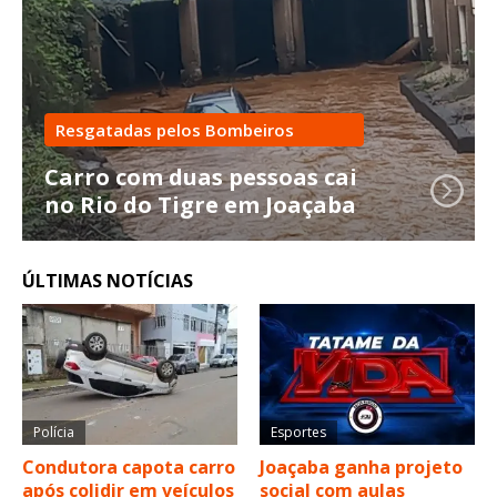
Resgatadas pelos Bombeiros
Carro com duas pessoas cai
no Rio do Tigre em Joaçaba
ÚLTIMAS NOTÍCIAS
Polícia
Esportes
Condutora capota carro
Joaçaba ganha projeto
após colidir em veículos
social com aulas