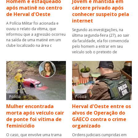
Homem é esfaqueado
Jovem é mantida em
após matinê no centro
cárcere privado após
de Herval d'Oeste
conhecer suspeito pela
internet
A Polícia Militar foi acionada e
ouviu o relato da vítima, que
Segundo as investigações, na
informou que a agressão ocorreu
última segunda-feira (27), ao sair
na saída de uma matiné em um
da faculdade, ela foi convencida
clube localizado na área c
pelo homem a entrar em seu
veículo sob o pretexto de
Polícia
Polícia
Mulher encontrada
Herval d'Oeste entre os
morta após veículo cair
alvos de Operação do
de ponte foi vítima de
GAECO contra o crime
feminicídio
organizado
O caso, que envolve uma trama
Ordens judiciais cumpridas em