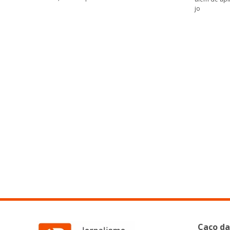
jo
Caco da