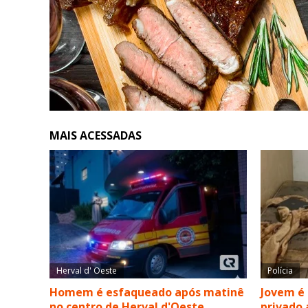
MAIS ACESSADAS
Herval d' Oeste
Polícia
Homem é esfaqueado após matinê
Jovem é
no centro de Herval d'Oeste
privado 