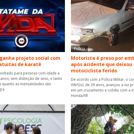
Polícia
ganha projeto social com
Motorista é preso por em
atuitas de karatê
após acidente que deixou
motociclista ferido
 voltado para pessoas com idade a
 anos, sem distinção de sexo, e tanto
De acordo com a Polícia Militar, o c
es quanto as mensalidades são
VW/Gol, de 39 anos, avançou a via pr
gra
em um cruzamento e colidiu com a m
Honda/XR