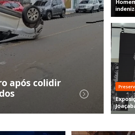
Homem 
indeniz
Resg
o após colidir
Car
Preser
ados
Tig
Exposiç
Joaçab