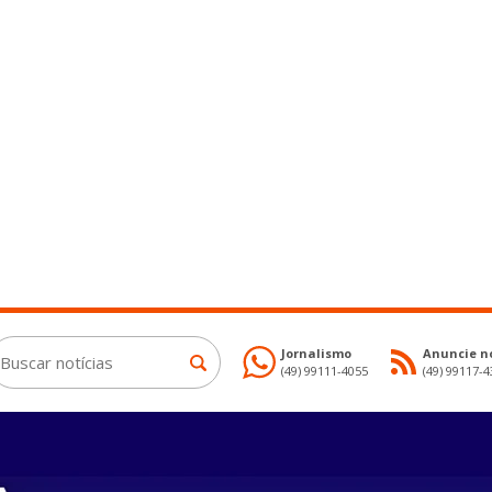
Jornalismo
Anuncie no
(49) 99111-4055
(49) 99117-