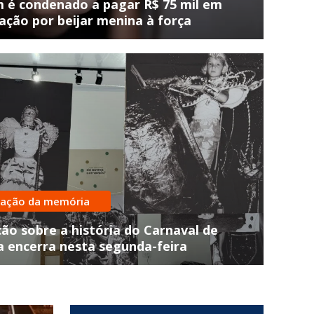
é condenado a pagar R$ 75 mil em
ação por beijar menina à força
atadas pelos Bombeiros
ro com duas pessoas cai no Ri
vação da memória
re em Joaçaba
ão sobre a história do Carnaval de
a encerra nesta segunda-feira