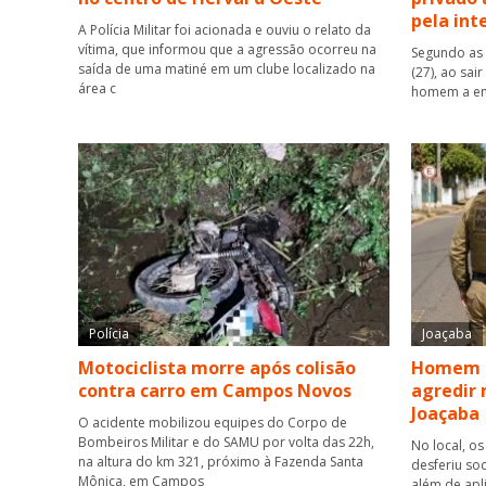
pela int
A Polícia Militar foi acionada e ouviu o relato da
vítima, que informou que a agressão ocorreu na
Segundo as 
saída de uma matiné em um clube localizado na
(27), ao sai
área c
homem a ent
Polícia
Joaçaba
Motociclista morre após colisão
Homem é
contra carro em Campos Novos
agredir 
Joaçaba
O acidente mobilizou equipes do Corpo de
Bombeiros Militar e do SAMU por volta das 22h,
No local, os
na altura do km 321, próximo à Fazenda Santa
desferiu so
Mônica, em Campos
além de apl