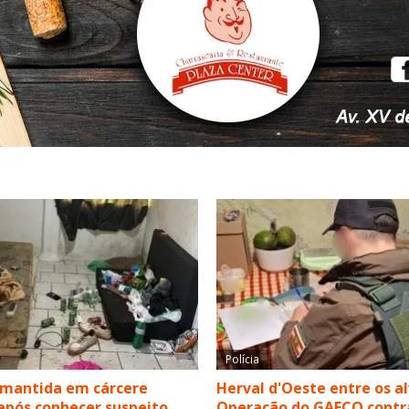
Polícia
 mantida em cárcere
Herval d'Oeste entre os a
após conhecer suspeito
Operação do GAECO contr