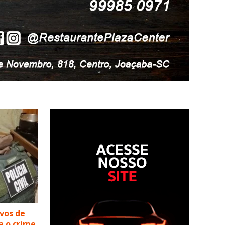
lvos de
a o crime