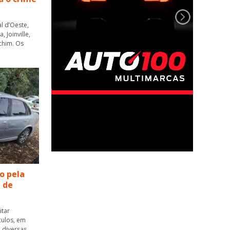
l d’Oeste,
 Joinville,
chim. Os
o pela
a de
itar
culos, em
 diversas