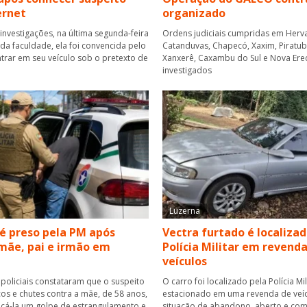
ernet
organizado
investigações, na última segunda-feira
Ordens judiciais cumpridas em Herva
r da faculdade, ela foi convencida pelo
Catanduvas, Chapecó, Xaxim, Piratuba,
rar em seu veículo sob o pretexto de
Xanxerê, Caxambu do Sul e Nova Ere
investigados
Luzerna
 preso pela PM após
Vectra furtado é localizad
mãe, pai e irmão em
Polícia Militar em revend
veículos
 policiais constataram que o suspeito
O carro foi localizado pela Polícia Mil
cos e chutes contra a mãe, de 58 anos,
estacionado em uma revenda de veí
icá-la um golpe de estrangulamento e
situação de abandono, aberto e com