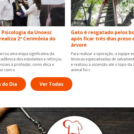
Geral
 Psicologia da Unoesc
Gato é resgatado pelos b
realiza 2ª Cerimônia do
após ficar três dias preso
árvore
rcou uma etapa significativa da
Para realizar a operação, a equipe
adêmica dos estudantes e reforçou
técnicas especializadas de salvamen
nciais à profissão, como ética e
e realizou a ascensão até o topo da 
so com o
animal foi c
s do Dia
Ver Todas