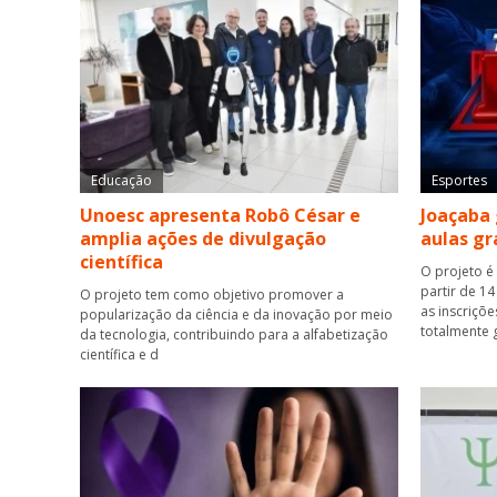
Educação
Esportes
Unoesc apresenta Robô César e
Joaçaba 
amplia ações de divulgação
aulas gr
científica
O projeto é
partir de 14
O projeto tem como objetivo promover a
as inscriçõ
popularização da ciência e da inovação por meio
totalmente 
da tecnologia, contribuindo para a alfabetização
científica e d