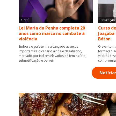
Geral
Educação
Lei Maria da Penha completa 20
Curso de
anos como marco no combate à
Joaçaba 
violência
Bóton
Embora o país tenha alcançado avanços
O evento ma
importantes, o cenário ainda é desafiador,
formação ac
marcado por índices elevados de feminicídio,
valores esse
subnotificação e barreir
compromis
Notícia