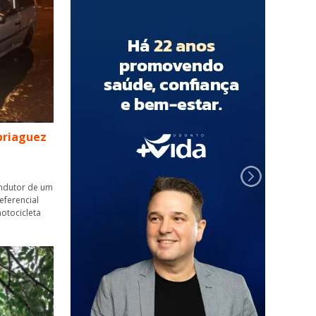
briaguez
ondutor de um
eferencial
otocicleta