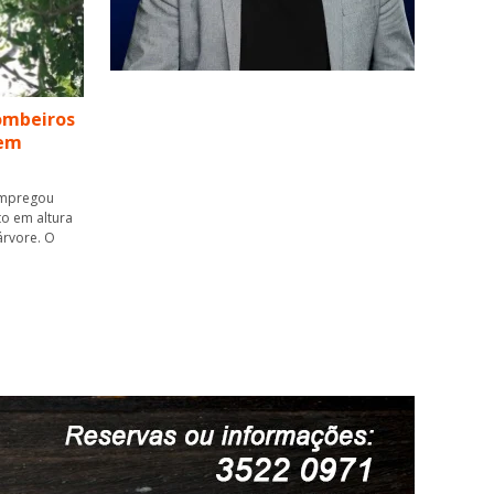
ombeiros
 em
 empregou
to em altura
árvore. O