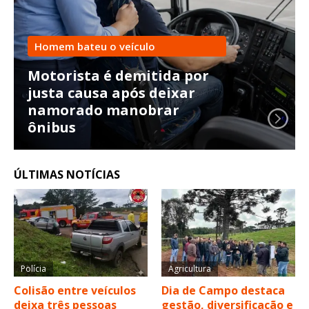
Homem bateu o veículo
Motorista é demitida por
justa causa após deixar
namorado manobrar
ônibus
ÚLTIMAS NOTÍCIAS
Polícia
Agricultura
Colisão entre veículos
Dia de Campo destaca
deixa três pessoas
gestão, diversificação e