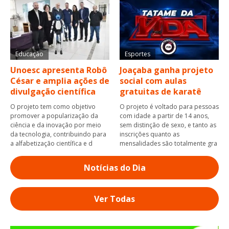
Educação
Esportes
Unoesc apresenta Robô
Joaçaba ganha projeto
César e amplia ações de
social com aulas
divulgação científica
gratuitas de karatê
O projeto tem como objetivo
O projeto é voltado para pessoas
promover a popularização da
com idade a partir de 14 anos,
ciência e da inovação por meio
sem distinção de sexo, e tanto as
da tecnologia, contribuindo para
inscrições quanto as
a alfabetização científica e d
mensalidades são totalmente gra
Notícias do Dia
Ver Todas