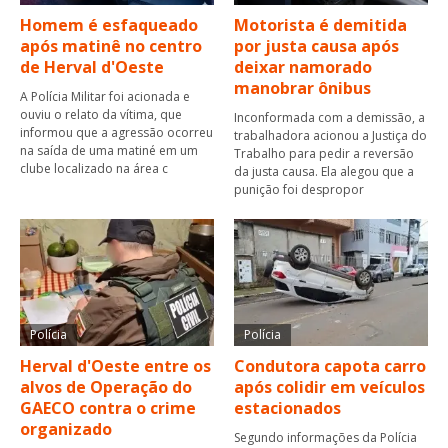
Homem é esfaqueado
Motorista é demitida
após matinê no centro
por justa causa após
de Herval d'Oeste
deixar namorado
manobrar ônibus
A Polícia Militar foi acionada e
ouviu o relato da vítima, que
Inconformada com a demissão, a
informou que a agressão ocorreu
trabalhadora acionou a Justiça do
na saída de uma matiné em um
Trabalho para pedir a reversão
clube localizado na área c
da justa causa. Ela alegou que a
punição foi despropor
Polícia
Polícia
Herval d'Oeste entre os
Condutora capota carro
alvos de Operação do
após colidir em veículos
GAECO contra o crime
estacionados
organizado
Segundo informações da Polícia