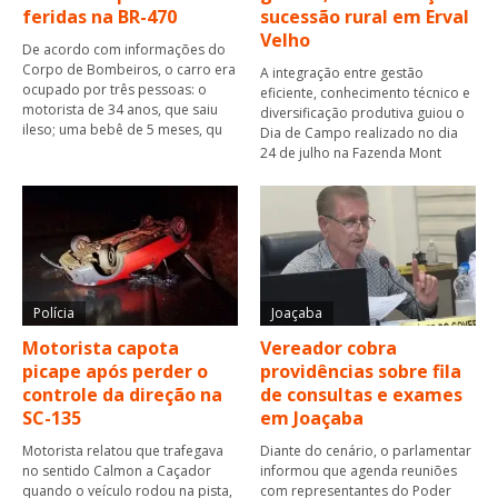
feridas na BR-470
sucessão rural em Erval
Velho
De acordo com informações do
Corpo de Bombeiros, o carro era
A integração entre gestão
ocupado por três pessoas: o
eficiente, conhecimento técnico e
motorista de 34 anos, que saiu
diversificação produtiva guiou o
ileso; uma bebê de 5 meses, qu
Dia de Campo realizado no dia
24 de julho na Fazenda Mont
Polícia
Joaçaba
Motorista capota
Vereador cobra
picape após perder o
providências sobre fila
controle da direção na
de consultas e exames
SC-135
em Joaçaba
Motorista relatou que trafegava
Diante do cenário, o parlamentar
no sentido Calmon a Caçador
informou que agenda reuniões
quando o veículo rodou na pista,
com representantes do Poder