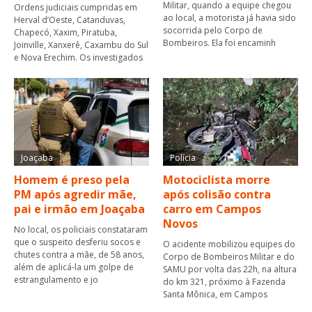
Militar, quando a equipe chegou
Ordens judiciais cumpridas em
ao local, a motorista já havia sido
Herval d’Oeste, Catanduvas,
socorrida pelo Corpo de
Chapecó, Xaxim, Piratuba,
Bombeiros. Ela foi encaminh
Joinville, Xanxerê, Caxambu do Sul
e Nova Erechim. Os investigados
Joaçaba
Polícia
Homem é preso pela
Motociclista morre
PM após agredir mãe,
após colisão contra
pai e irmão em Joaçaba
carro em Campos
Novos
No local, os policiais constataram
que o suspeito desferiu socos e
O acidente mobilizou equipes do
chutes contra a mãe, de 58 anos,
Corpo de Bombeiros Militar e do
além de aplicá-la um golpe de
SAMU por volta das 22h, na altura
estrangulamento e jo
do km 321, próximo à Fazenda
Santa Mônica, em Campos