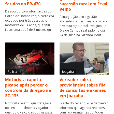
feridas na BR-470
sucessão rural em Erval
Velho
De acordo com informações do
Corpo de Bombeiros, o carro era
A integração entre gestão
ocupado por três pessoas: o
eficiente, conhecimento técnico e
motorista de 34 anos, que saiu
diversificação produtiva guiou o
ileso; uma bebê de 5 meses, qu
Dia de Campo realizado no dia
24 de julho na Fazenda Mont
Polícia
Joaçaba
Motorista capota
Vereador cobra
picape após perder o
providências sobre fila
controle da direção na
de consultas e exames
SC-135
em Joaçaba
Motorista relatou que trafegava
Diante do cenário, o parlamentar
no sentido Calmon a Caçador
informou que agenda reuniões
quando o veículo rodou na pista,
com representantes do Poder