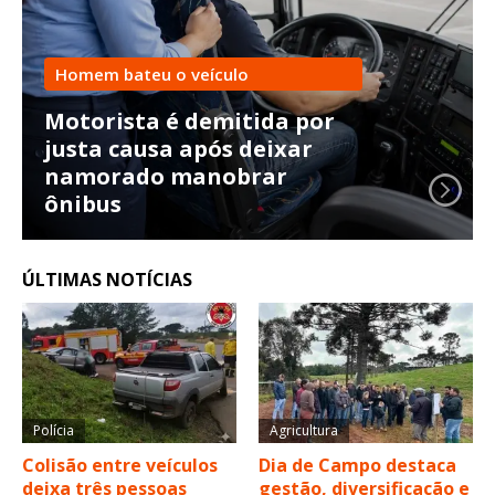
Homem bateu o veículo
Motorista é demitida por
justa causa após deixar
namorado manobrar
ônibus
ÚLTIMAS NOTÍCIAS
Polícia
Agricultura
Colisão entre veículos
Dia de Campo destaca
deixa três pessoas
gestão, diversificação e