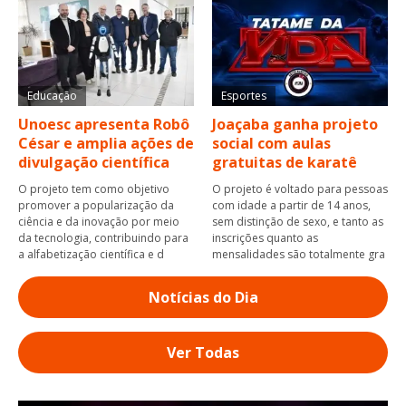
Educação
Esportes
Unoesc apresenta Robô
Joaçaba ganha projeto
César e amplia ações de
social com aulas
divulgação científica
gratuitas de karatê
O projeto tem como objetivo
O projeto é voltado para pessoas
promover a popularização da
com idade a partir de 14 anos,
ciência e da inovação por meio
sem distinção de sexo, e tanto as
da tecnologia, contribuindo para
inscrições quanto as
a alfabetização científica e d
mensalidades são totalmente gra
Notícias do Dia
Ver Todas