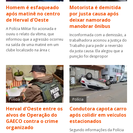
Homem é esfaqueado
Motorista é demitida
após matinê no centro
por justa causa após
de Herval d'Oeste
deixar namorado
manobrar ônibus
A Polícia Militar foi acionada e
ouviu o relato da vítima, que
Inconformada com a demissão, a
informou que a agressão ocorreu
trabalhadora acionou a Justiça do
na saída de uma matiné em um
Trabalho para pedir a reversão
clube localizado na área c
da justa causa. Ela alegou que a
punição foi despropor
Polícia
Polícia
Herval d'Oeste entre os
Condutora capota carro
alvos de Operação do
após colidir em veículos
GAECO contra o crime
estacionados
organizado
Segundo informações da Polícia