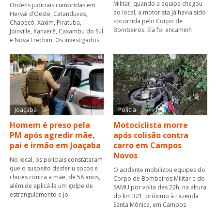
Militar, quando a equipe chegou
Ordens judiciais cumpridas em
ao local, a motorista já havia sido
Herval d’Oeste, Catanduvas,
socorrida pelo Corpo de
Chapecó, Xaxim, Piratuba,
Bombeiros. Ela foi encaminh
Joinville, Xanxerê, Caxambu do Sul
e Nova Erechim. Os investigados
Joaçaba
Polícia
Homem é preso pela
Motociclista morre
PM após agredir mãe,
após colisão contra
pai e irmão em Joaçaba
carro em Campos
Novos
No local, os policiais constataram
que o suspeito desferiu socos e
O acidente mobilizou equipes do
chutes contra a mãe, de 58 anos,
Corpo de Bombeiros Militar e do
além de aplicá-la um golpe de
SAMU por volta das 22h, na altura
estrangulamento e jo
do km 321, próximo à Fazenda
Santa Mônica, em Campos