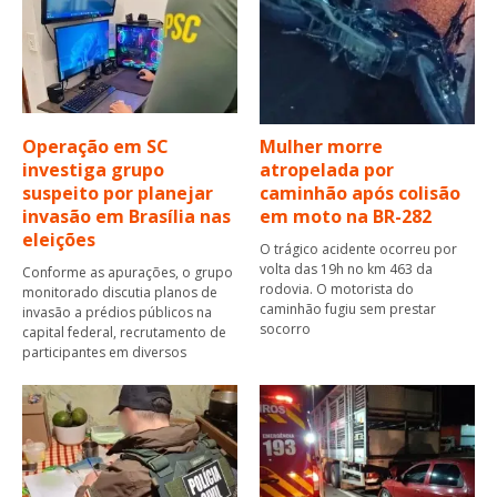
Operação em SC
Mulher morre
investiga grupo
atropelada por
suspeito por planejar
caminhão após colisão
invasão em Brasília nas
em moto na BR-282
eleições
O trágico acidente ocorreu por
volta das 19h no km 463 da
Conforme as apurações, o grupo
rodovia. O motorista do
monitorado discutia planos de
caminhão fugiu sem prestar
invasão a prédios públicos na
socorro
capital federal, recrutamento de
participantes em diversos