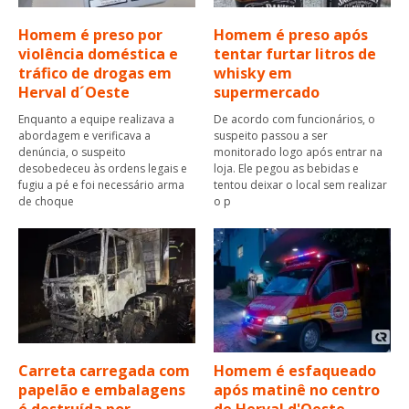
Homem é preso por
Homem é preso após
violência doméstica e
tentar furtar litros de
tráfico de drogas em
whisky em
Herval d´Oeste
supermercado
Enquanto a equipe realizava a
De acordo com funcionários, o
abordagem e verificava a
suspeito passou a ser
denúncia, o suspeito
monitorado logo após entrar na
desobedeceu às ordens legais e
loja. Ele pegou as bebidas e
fugiu a pé e foi necessário arma
tentou deixar o local sem realizar
de choque
o p
Carreta carregada com
Homem é esfaqueado
papelão e embalagens
após matinê no centro