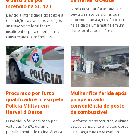
é destruída por
de Herval d'Oeste
incêndio na SC-120
A Polícia Militar foi acionada e
ouviu o relato da vítima, que
Devido à intensidade do fogo e à
informou que a agressão ocorreu
destruição causada, os vestígios
na saída de uma matiné em um
analisados no local foram
clube localizado na área c
insuficientes para determinar a
causa exata do incêndio. N
Procurado por furto
Mulher fica ferida após
qualificado é preso pela
picape invadir
Polícia Militar em
conveniência de posto
Herval d'Oeste
de combustível
O indivíduo foi localizado por
Conforme os socorristas, a vítima
volta das 15h30, durante
estava consciente e relatou dores
patrulhamento de rotina. Após a
na cabeça e na coxa esquerda,