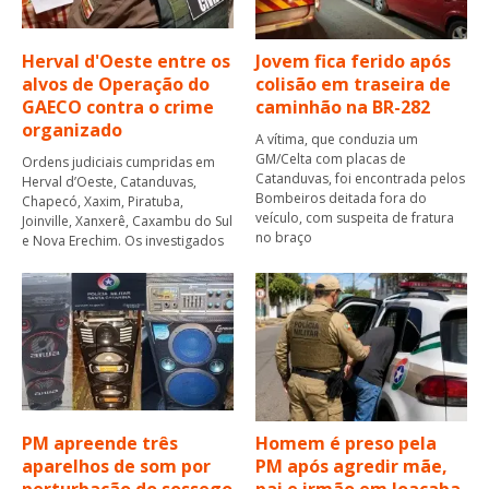
Herval d'Oeste entre os
Jovem fica ferido após
alvos de Operação do
colisão em traseira de
GAECO contra o crime
caminhão na BR-282
organizado
A vítima, que conduzia um
GM/Celta com placas de
Ordens judiciais cumpridas em
Catanduvas, foi encontrada pelos
Herval d’Oeste, Catanduvas,
Bombeiros deitada fora do
Chapecó, Xaxim, Piratuba,
veículo, com suspeita de fratura
Joinville, Xanxerê, Caxambu do Sul
no braço
e Nova Erechim. Os investigados
PM apreende três
Homem é preso pela
aparelhos de som por
PM após agredir mãe,