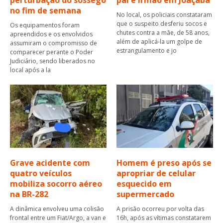
perturbação do sossego
pai e irmão em Joaçaba
no fim de semana
No local, os policiais constataram
que o suspeito desferiu socos e
Os equipamentos foram
chutes contra a mãe, de 58 anos,
apreendidos e os envolvidos
além de aplicá-la um golpe de
assumiram o compromisso de
estrangulamento e jo
comparecer perante o Poder
Judiciário, sendo liberados no
local após a la
Grave acidente com
Homem é preso após se
quatro veículos
apropriar de celular
mobiliza socorro aéreo
esquecido em
na BR-282
supermercado
A dinâmica envolveu uma colisão
A prisão ocorreu por volta das
frontal entre um Fiat/Argo, a van e
16h, após as vítimas constatarem