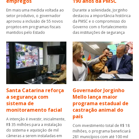
empregos
190 anos da PMSC
Em mais uma medida voltada ao
Durante a solenidade, Jorginho
setor produtivo, o governador
destacou a importância histórica
aprovou a inclusão de 55 novos
da PMSC e o compromisso do
projetos em programas fiscais
Governo com o fortalecimento
mantidos pelo Estado
das instituições de segurança
Santa Catarina reforça
Governador Jorginho
a segurança com
Mello lança maior
sistema de
programa estadual de
monitoramento facial
castração animal do
país
A intenção é investir, inicialmente,
R$ 35 milhões para a instalação
Com investimento total de R$ 18
do sistema e aquisição de mil
milhões, o programa beneficiará
câmeras a serem instaladas em
281 municípios com até 100 mil