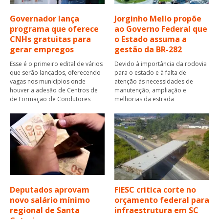
Governador lança
Jorginho Mello propõe
programa que oferece
ao Governo Federal que
CNHs gratuitas para
o Estado assuma a
gerar empregos
gestão da BR-282
Esse é o primeiro edital de vários
Devido à importância da rodovia
que serão lançados, oferecendo
para o estado e à falta de
vagas nos municípios onde
atenção às necessidades de
houver a adesão de Centros de
manutenção, ampliação e
de Formação de Condutores
melhorias da estrada
Deputados aprovam
FIESC critica corte no
novo salário mínimo
orçamento federal para
regional de Santa
infraestrutura em SC