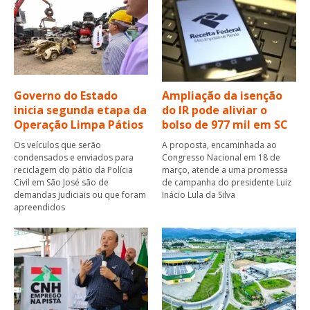
Governo do Estado
Ampliação da isenção
inicia segunda etapa da
do IR pode aliviar o
Operação Limpa Pátios
bolso de 977 mil em SC
Os veículos que serão
A proposta, encaminhada ao
condensados e enviados para
Congresso Nacional em 18 de
reciclagem do pátio da Polícia
março, atende a uma promessa
Civil em São José são de
de campanha do presidente Luiz
demandas judiciais ou que foram
Inácio Lula da Silva
apreendidos