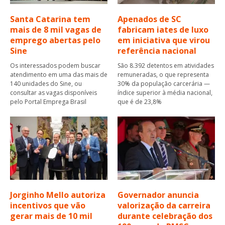
Santa Catarina tem
Apenados de SC
mais de 8 mil vagas de
fabricam iates de luxo
emprego abertas pelo
em iniciativa que virou
Sine
referência nacional
Os interessados podem buscar
São 8.392 detentos em atividades
atendimento em uma das mais de
remuneradas, o que representa
140 unidades do Sine, ou
30% da população carcerária —
consultar as vagas disponíveis
índice superior à média nacional,
pelo Portal Emprega Brasil
que é de 23,8%
Jorginho Mello autoriza
Governador anuncia
incentivos que vão
valorização da carreira
gerar mais de 10 mil
durante celebração dos