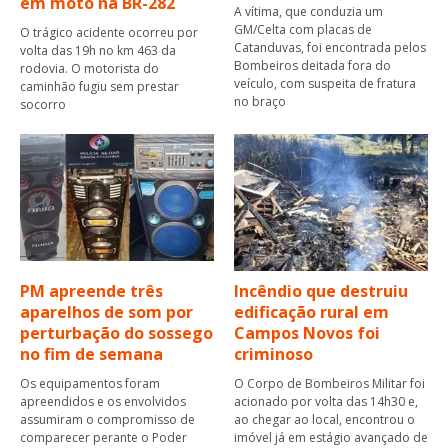
em moto na BR-282
A vítima, que conduzia um
GM/Celta com placas de
O trágico acidente ocorreu por
Catanduvas, foi encontrada pelos
volta das 19h no km 463 da
Bombeiros deitada fora do
rodovia. O motorista do
veículo, com suspeita de fratura
caminhão fugiu sem prestar
no braço
socorro
PM apreende três
Incêndio que destruiu
aparelhos de som por
edificação rural em
perturbação do sossego
Campos Novos foi
no fim de semana
criminoso
Os equipamentos foram
O Corpo de Bombeiros Militar foi
apreendidos e os envolvidos
acionado por volta das 14h30 e,
assumiram o compromisso de
ao chegar ao local, encontrou o
comparecer perante o Poder
imóvel já em estágio avançado de