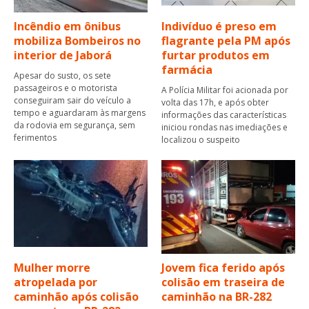
Incêndio em ônibus
Indivíduo é preso em
mobiliza Bombeiros no
flagrante pela PM após
interior de Jaborá
furtar produtos em
farmácia
Apesar do susto, os sete
passageiros e o motorista
A Polícia Militar foi acionada por
conseguiram sair do veículo a
volta das 17h, e após obter
tempo e aguardaram às margens
informações das características
da rodovia em segurança, sem
iniciou rondas nas imediações e
ferimentos
localizou o suspeito
Mulher morre
Jovem fica ferido após
atropelada por
colisão em traseira de
caminhão após colisão
caminhão na BR-282