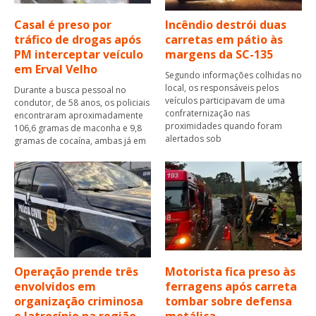
Casal é preso por
Incêndio destrói duas
tráfico de drogas após
carretas em pátio às
PM interceptar veículo
margens da SC-135
em Erval Velho
Segundo informações colhidas no
local, os responsáveis pelos
Durante a busca pessoal no
veículos participavam de uma
condutor, de 58 anos, os policiais
confraternização nas
encontraram aproximadamente
proximidades quando foram
106,6 gramas de maconha e 9,8
alertados sob
gramas de cocaína, ambas já em
Operação prende três
Motorista fica preso às
envolvidos em
ferragens após carreta
organização criminosa
tombar sobre defensa