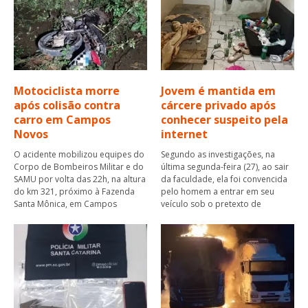
Motociclista morre
Jovem é mantida em
após colisão contra
cárcere privado após
carro em Campos
conhecer suspeito pela
Novos
internet
O acidente mobilizou equipes do
Segundo as investigações, na
Corpo de Bombeiros Militar e do
última segunda-feira (27), ao sair
SAMU por volta das 22h, na altura
da faculdade, ela foi convencida
do km 321, próximo à Fazenda
pelo homem a entrar em seu
Santa Mônica, em Campos
veículo sob o pretexto de