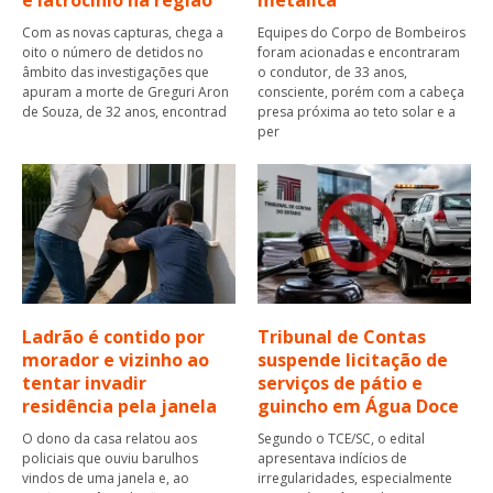
e latrocínio na região
metálica
Com as novas capturas, chega a
Equipes do Corpo de Bombeiros
oito o número de detidos no
foram acionadas e encontraram
âmbito das investigações que
o condutor, de 33 anos,
apuram a morte de Greguri Aron
consciente, porém com a cabeça
de Souza, de 32 anos, encontrad
presa próxima ao teto solar e a
per
Ladrão é contido por
Tribunal de Contas
morador e vizinho ao
suspende licitação de
tentar invadir
serviços de pátio e
residência pela janela
guincho em Água Doce
O dono da casa relatou aos
Segundo o TCE/SC, o edital
policiais que ouviu barulhos
apresentava indícios de
vindos de uma janela e, ao
irregularidades, especialmente