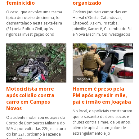
feminicídio
organizado
O caso, que envolve uma trama
Ordens judiciais cumpridas em
típica de roteiro de cinema, foi
Herval d’Oeste, Catanduvas,
desmantelado nesta sexta-feira
Chapecó, Xaxim, Piratuba,
(31) pela Polícia Civil, após
Joinville, Xanxerê, Caxambu do Sul
rigorosa investigação cond
e Nova Erechim. Os investigados
Polícia
Joaçaba
Motociclista morre
Homem é preso pela
após colisão contra
PM após agredir mãe,
carro em Campos
pai e irmão em Joaçaba
Novos
No local, os policiais constataram
que o suspeito desferiu socos e
O acidente mobilizou equipes do
chutes contra a mãe, de 58 anos,
Corpo de Bombeiros Militar e do
além de aplicá-la um golpe de
SAMU por volta das 22h, na altura
estrangulamento e jo
do km 321, próximo à Fazenda