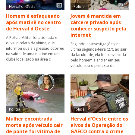
Herval d' Oeste
Polícia
Homem é esfaqueado
Jovem é mantida em
após matinê no centro
cárcere privado após
de Herval d'Oeste
conhecer suspeito pela
internet
A Polícia Militar foi acionada e
ouviu o relato da vítima, que
Segundo as investigações, na
informou que a agressão ocorreu
última segunda-feira (27), ao sair
na saída de uma matiné em um
da faculdade, ela foi convencida
clube localizado na área c
pelo homem a entrar em seu
veículo sob o pretexto de
Polícia
Polícia
Mulher encontrada
Herval d'Oeste entre os
morta após veículo cair
alvos de Operação do
de ponte foi vítima de
GAECO contra o crime