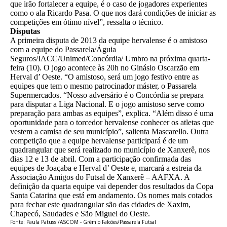
que irão fortalecer a equipe, é o caso de jogadores experientes
como o ala Ricardo Pasa. O que nos dará condições de iniciar as
competições em ótimo nível”, ressalta o técnico.
Disputas
A primeira disputa de 2013 da equipe hervalense é o amistoso
com a equipe do Passarela/Águia
Seguros/IACC/Unimed/Concórdia/ Umbro na próxima quarta-
feira (10). O jogo acontece às 20h no Ginásio Oscarzão em
Herval d’ Oeste. “O amistoso, será um jogo festivo entre as
equipes que tem o mesmo patrocinador máster, o Passarela
Supermercados. “Nosso adversário é o Concórdia se prepara
para disputar a Liga Nacional. E o jogo amistoso serve como
preparação para ambas as equipes”, explica. “Além disso é uma
oportunidade para o torcedor hervalense conhecer os atletas que
vestem a camisa de seu município”, salienta Mascarello. Outra
competição que a equipe hervalense participará é de um
quadrangular que será realizado no município de Xanxerê, nos
dias 12 e 13 de abril. Com a participação confirmada das
equipes de Joaçaba e Herval d’ Oeste e, marcará a estreia da
Associação Amigos do Futsal de Xanxerê – AAFXA. A
definição da quarta equipe vai depender dos resultados da Copa
Santa Catarina que está em andamento. Os nomes mais cotados
para fechar este quadrangular são das cidades de Xaxim,
Chapecó, Saudades e São Miguel do Oeste.
Fonte: Paula Patussi/ASCOM - Grêmio Falcões/Passarela Futsal