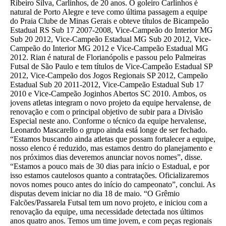
Ribeiro Silva, Carlinhos, de 20 anos. O goleiro Carlinhos é
natural de Porto Alegre e teve como última passagem a equipe
do Praia Clube de Minas Gerais e obteve títulos de Bicampeão
Estadual RS Sub 17 2007-2008, Vice-Campeão do Interior MG
Sub 20 2012, Vice-Campeão Estadual MG Sub 20 2012, Vice-
Campeão do Interior MG 2012 e Vice-Campeão Estadual MG
2012. Rian é natural de Florianópolis e passou pelo Palmeiras
Futsal de São Paulo e tem títulos de Vice-Campeão Estadual SP
2012, Vice-Campeão dos Jogos Regionais SP 2012, Campeão
Estadual Sub 20 2011-2012, Vice-Campeão Estadual Sub 17
2010 e Vice-Campeão Joginhos Abertos SC 2010. Ambos, os
jovens atletas integram o novo projeto da equipe hervalense, de
renovação e com o principal objetivo de subir para a Divisão
Especial neste ano. Conforme o técnico da equipe hervalense,
Leonardo Mascarello o grupo ainda está longe de ser fechado.
“Estamos buscando ainda atletas que possam fortalecer a equipe,
nosso elenco é reduzido, mas estamos dentro do planejamento e
nos próximos dias deveremos anunciar novos nomes”, disse.
“Estamos a pouco mais de 30 dias para início o Estadual, e por
isso estamos cautelosos quanto a contratações. Oficializaremos
novos nomes pouco antes do início do campeonato”, conclui. As
disputas devem iniciar no dia 18 de maio. “O Grêmio
Falcões/Passarela Futsal tem um novo projeto, e iniciou com a
renovação da equipe, uma necessidade detectada nos últimos
anos quatro anos. Temos um time jovem, e com peças regionais