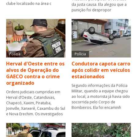
clube localizado na área c
da justa causa. Ela alegou que a
punição foi despropor
Polícia
Polícia
Herval d'Oeste entre os
Condutora capota carro
alvos de Operação do
após colidir em veículos
GAECO contra o crime
estacionados
organizado
Segundo informações da Polícia
Militar, quando a equipe chegou
Ordens judiciais cumpridas em
ao local, a motorista já havia sido
Herval d’Oeste, Catanduvas,
socorrida pelo Corpo de
Chapecó, Xaxim, Piratuba,
Bombeiros. Ela foi encaminh
Joinville, Xanxerê, Caxambu do Sul
e Nova Erechim. Os investigados