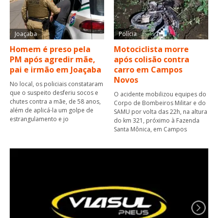
Joaçaba
Polícia
Homem é preso pela
Motociclista morre
PM após agredir mãe,
após colisão contra
pai e irmão em Joaçaba
carro em Campos
Novos
No local, os policiais constataram
que o suspeito desferiu socos e
O acidente mobilizou equipes do
chutes contra a mãe, de 58 anos,
Corpo de Bombeiros Militar e do
além de aplicá-la um golpe de
SAMU por volta das 22h, na altura
estrangulamento e jo
do km 321, próximo à Fazenda
Santa Mônica, em Campos