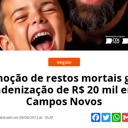
Região
oção de restos mortais 
ndenização de R$ 20 mil 
Campos Novos
Facebook
Twitter
Wh
blicado em 09/04/2013 ás
10:29