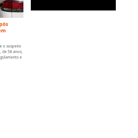
pós
 em
ue o suspeito
, de 58 anos,
ngulamento e