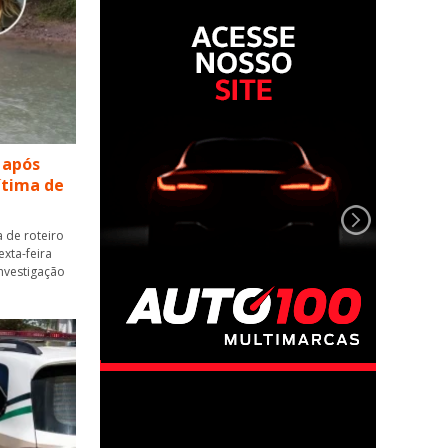
 após
vítima de
 de roteiro
xta-feira
 investigação