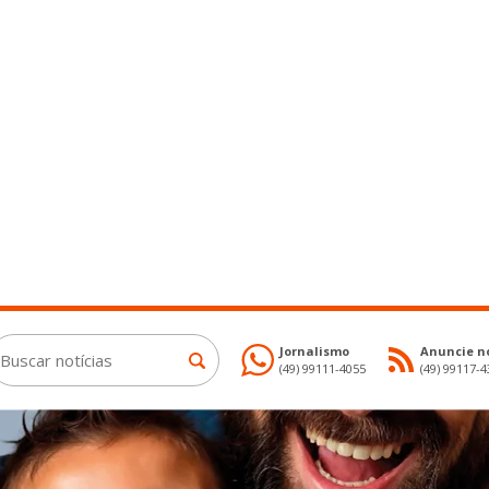
Jornalismo
Anuncie no
(49) 99111-4055
(49) 99117-