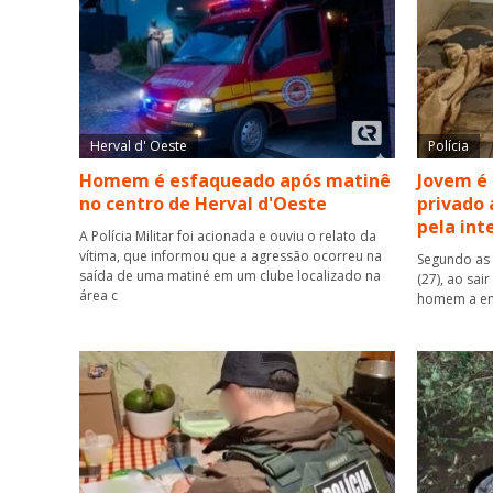
Herval d' Oeste
Polícia
Homem é esfaqueado após matinê
Jovem é
no centro de Herval d'Oeste
privado 
pela int
A Polícia Militar foi acionada e ouviu o relato da
vítima, que informou que a agressão ocorreu na
Segundo as 
saída de uma matiné em um clube localizado na
(27), ao sai
área c
homem a ent