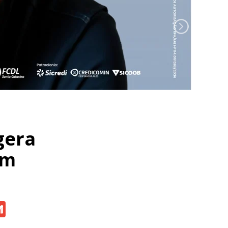
gera
em
atsApp
Gmail