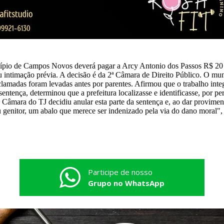
cípio de Campos Novos deverá pagar a Arcy Antonio dos Passos R$ 20 m
 intimação prévia. A decisão é da 2ª Câmara de Direito Público. O mun
eclamadas foram levadas antes por parentes. Afirmou que o trabalho int
entença, determinou que a prefeitura localizasse e identificasse, por pe
ª Câmara do TJ decidiu anular esta parte da sentença e, ao dar provime
u genitor, um abalo que merece ser indenizado pela via do dano moral",
Participe de nosso
Grupo no WhatsApp