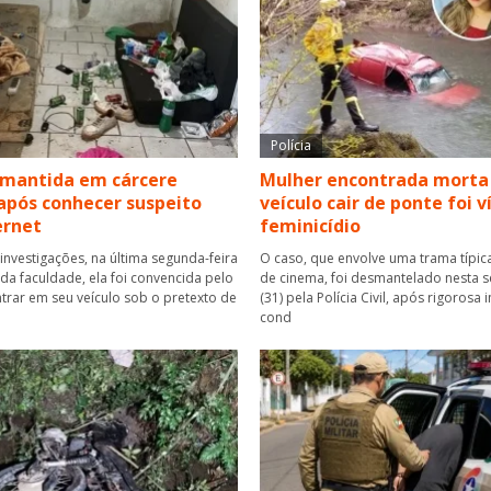
Polícia
 mantida em cárcere
Mulher encontrada morta
após conhecer suspeito
veículo cair de ponte foi 
ernet
feminicídio
investigações, na última segunda-feira
O caso, que envolve uma trama típica
r da faculdade, ela foi convencida pelo
de cinema, foi desmantelado nesta se
rar em seu veículo sob o pretexto de
(31) pela Polícia Civil, após rigorosa
cond