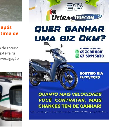
 após
vítima de
 de roteiro
xta-feira
 investigação