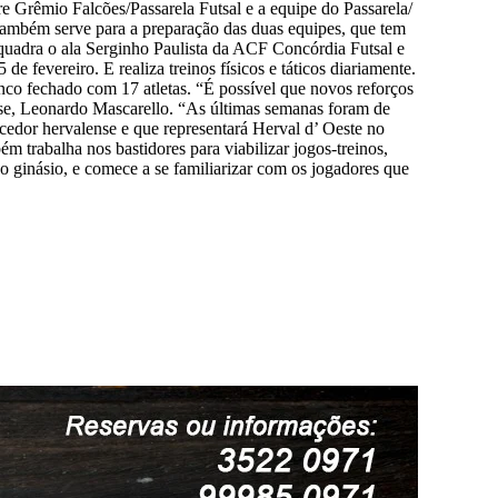
re Grêmio Falcões/Passarela Futsal e a equipe do Passarela/
mbém serve para a preparação das duas equipes, que tem
 quadra o ala Serginho Paulista da ACF Concórdia Futsal e
 fevereiro. E realiza treinos físicos e táticos diariamente.
enco fechado com 17 atletas. “É possível que novos reforços
se, Leonardo Mascarello. “As últimas semanas foram de
edor hervalense e que representará Herval d’ Oeste no
m trabalha nos bastidores para viabilizar jogos-treinos,
o ginásio, e comece a se familiarizar com os jogadores que