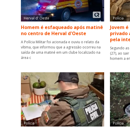
Herval d' Oeste
Polícia
Homem é esfaqueado após matinê
Jovem é
no centro de Herval d'Oeste
privado 
pela int
A Polícia Militar foi acionada e ouviu o relato da
vítima, que informou que a agressão ocorreu na
Segundo as 
saída de uma matiné em um clube localizado na
(27), ao sai
área c
homem a ent
Polícia
Polícia