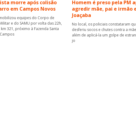
ista morre após colisão
Homem é preso pela PM a
carro em Campos Novos
agredir mãe, pai e irmão
Joaçaba
mobilizou equipes do Corpo de
ilitar e do SAMU por volta das 22h,
No local, os policiais constataram q
o km 321, próximo à Fazenda Santa
desferiu socos e chutes contra a mãe
 Campos
além de aplicá-la um golpe de estra
jo