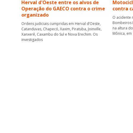
Herval d'Oeste entre os alvos de
Motocicl
Operação do GAECO contra o crime
contra 
organizado
O acidente 
Bombeiros M
Ordens judiciais cumpridas em Herval d’Oeste,
na altura d
Catanduvas, Chapecó, Xaxim, Piratuba, Joinville,
Mônica, em
Xanxerê, Caxambu do Sul e Nova Erechim. Os
investigados