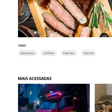
TAGS
amistoso
Grêmio
Falcões
Herval
MAIS ACESSADAS