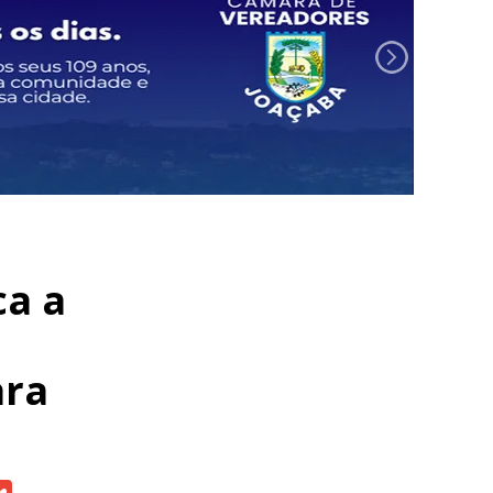
ca a
ara
atsApp
Gmail