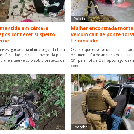
Polícia
 mantida em cárcere
Mulher encontrada morta
após conhecer suspeito
veículo cair de ponte foi 
ernet
feminicídio
investigações, na última segunda-feira
O caso, que envolve uma trama típica
r da faculdade, ela foi convencida pelo
de cinema, foi desmantelado nesta se
rar em seu veículo sob o pretexto de
(31) pela Polícia Civil, após rigorosa
cond
Joaçaba