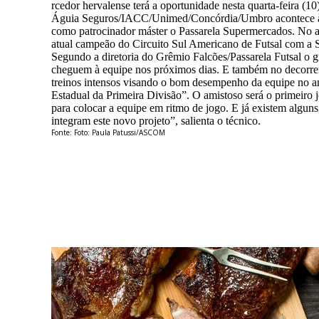
rcedor hervalense terá a oportunidade nesta quarta-feira (1
Águia Seguros/IACC/Unimed/Concórdia/Umbro acontece às 2
como patrocinador máster o Passarela Supermercados. No ami
atual campeão do Circuito Sul Americano de Futsal com a Sele
Segundo a diretoria do Grêmio Falcões/Passarela Futsal o gr
cheguem à equipe nos próximos dias. E também no decorrer
treinos intensos visando o bom desempenho da equipe no a
Estadual da Primeira Divisão”. O amistoso será o primeiro j
para colocar a equipe em ritmo de jogo. E já existem algun
integram este novo projeto”, salienta o técnico.
Fonte: Foto: Paula Patussi/ASCOM