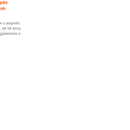
pós
 em
ue o suspeito
, de 58 anos,
ngulamento e