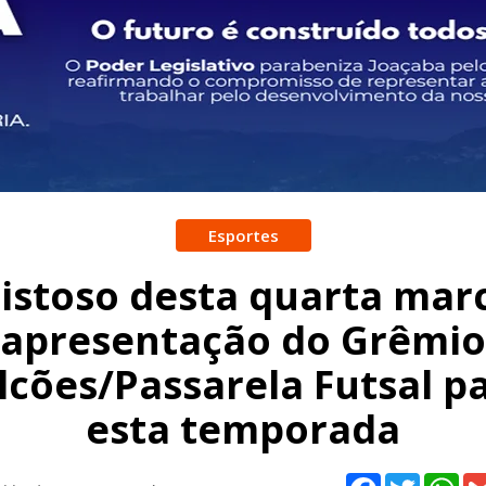
Esportes
stoso desta quarta mar
apresentação do Grêmio
lcões/Passarela Futsal p
esta temporada
Facebook
Twitter
Wh