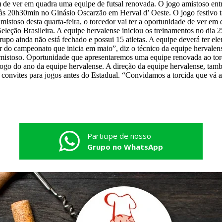
0) de ver em quadra uma equipe de futsal renovada. O jogo amistoso ent
0h30min no Ginásio Oscarzão em Herval d’ Oeste. O jogo festivo ta
stoso desta quarta-feira, o torcedor vai ter a oportunidade de ver em
ção Brasileira. A equipe hervalense iniciou os treinamentos no dia 25 de
upo ainda não está fechado e possui 15 atletas. A equipe deverá ter el
 do campeonato que inicia em maio”, diz o técnico da equipe hervalen
mistoso. Oportunidade que apresentaremos uma equipe renovada ao torc
ogo do ano da equipe hervalense. A direção da equipe hervalense, també
s convites para jogos antes do Estadual. “Convidamos a torcida que vá a
Participe de nosso
Grupo no WhatsApp