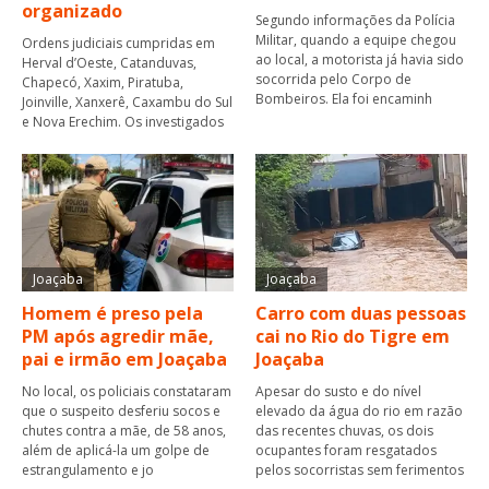
organizado
Segundo informações da Polícia
Militar, quando a equipe chegou
Ordens judiciais cumpridas em
ao local, a motorista já havia sido
Herval d’Oeste, Catanduvas,
socorrida pelo Corpo de
Chapecó, Xaxim, Piratuba,
Bombeiros. Ela foi encaminh
Joinville, Xanxerê, Caxambu do Sul
e Nova Erechim. Os investigados
Joaçaba
Joaçaba
Homem é preso pela
Carro com duas pessoas
PM após agredir mãe,
cai no Rio do Tigre em
pai e irmão em Joaçaba
Joaçaba
No local, os policiais constataram
Apesar do susto e do nível
que o suspeito desferiu socos e
elevado da água do rio em razão
chutes contra a mãe, de 58 anos,
das recentes chuvas, os dois
além de aplicá-la um golpe de
ocupantes foram resgatados
estrangulamento e jo
pelos socorristas sem ferimentos