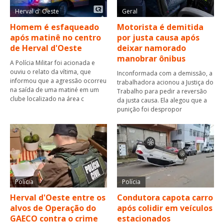
Herval d' Oeste
Geral
Homem é esfaqueado
Motorista é demitida
após matinê no centro
por justa causa após
de Herval d'Oeste
deixar namorado
manobrar ônibus
A Polícia Militar foi acionada e
ouviu o relato da vítima, que
Inconformada com a demissão, a
informou que a agressão ocorreu
trabalhadora acionou a Justiça do
na saída de uma matiné em um
Trabalho para pedir a reversão
clube localizado na área c
da justa causa. Ela alegou que a
punição foi despropor
Polícia
Polícia
Herval d'Oeste entre os
Condutora capota carro
alvos de Operação do
após colidir em veículos
GAECO contra o crime
estacionados