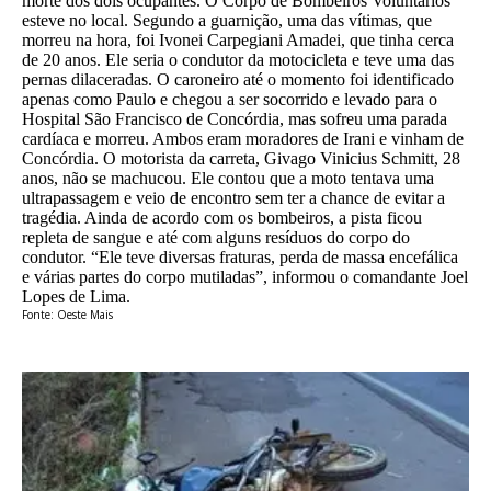
morte dos dois ocupantes. O Corpo de Bombeiros Voluntários
esteve no local. Segundo a guarnição, uma das vítimas, que
morreu na hora, foi Ivonei Carpegiani Amadei, que tinha cerca
de 20 anos. Ele seria o condutor da motocicleta e teve uma das
pernas dilaceradas. O caroneiro até o momento foi identificado
apenas como Paulo e chegou a ser socorrido e levado para o
Hospital São Francisco de Concórdia, mas sofreu uma parada
cardíaca e morreu. Ambos eram moradores de Irani e vinham de
Concórdia. O motorista da carreta, Givago Vinicius Schmitt, 28
anos, não se machucou. Ele contou que a moto tentava uma
ultrapassagem e veio de encontro sem ter a chance de evitar a
tragédia. Ainda de acordo com os bombeiros, a pista ficou
repleta de sangue e até com alguns resíduos do corpo do
condutor. “Ele teve diversas fraturas, perda de massa encefálica
e várias partes do corpo mutiladas”, informou o comandante Joel
Lopes de Lima.
Fonte: Oeste Mais