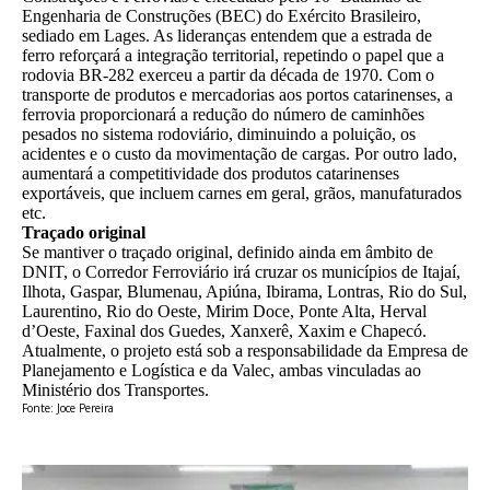
Engenharia de Construções (BEC) do Exército Brasileiro,
sediado em Lages. As lideranças entendem que a estrada de
ferro reforçará a integração territorial, repetindo o papel que a
rodovia BR-282 exerceu a partir da década de 1970. Com o
transporte de produtos e mercadorias aos portos catarinenses, a
ferrovia proporcionará a redução do número de caminhões
pesados no sistema rodoviário, diminuindo a poluição, os
acidentes e o custo da movimentação de cargas. Por outro lado,
aumentará a competitividade dos produtos catarinenses
exportáveis, que incluem carnes em geral, grãos, manufaturados
etc.
Traçado original
Se mantiver o traçado original, definido ainda em âmbito de
DNIT, o Corredor Ferroviário irá cruzar os municípios de Itajaí,
Ilhota, Gaspar, Blumenau, Apiúna, Ibirama, Lontras, Rio do Sul,
Laurentino, Rio do Oeste, Mirim Doce, Ponte Alta, Herval
d’Oeste, Faxinal dos Guedes, Xanxerê, Xaxim e Chapecó.
Atualmente, o projeto está sob a responsabilidade da Empresa de
Planejamento e Logística e da Valec, ambas vinculadas ao
Ministério dos Transportes.
Fonte: Joce Pereira