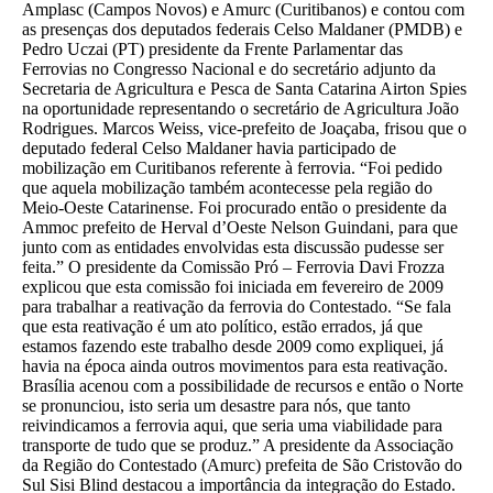
Amplasc (Campos Novos) e Amurc (Curitibanos) e contou com
as presenças dos deputados federais Celso Maldaner (PMDB) e
Pedro Uczai (PT) presidente da Frente Parlamentar das
Ferrovias no Congresso Nacional e do secretário adjunto da
Secretaria de Agricultura e Pesca de Santa Catarina Airton Spies
na oportunidade representando o secretário de Agricultura João
Rodrigues. Marcos Weiss, vice-prefeito de Joaçaba, frisou que o
deputado federal Celso Maldaner havia participado de
mobilização em Curitibanos referente à ferrovia. “Foi pedido
que aquela mobilização também acontecesse pela região do
Meio-Oeste Catarinense. Foi procurado então o presidente da
Ammoc prefeito de Herval d’Oeste Nelson Guindani, para que
junto com as entidades envolvidas esta discussão pudesse ser
feita.” O presidente da Comissão Pró – Ferrovia Davi Frozza
explicou que esta comissão foi iniciada em fevereiro de 2009
para trabalhar a reativação da ferrovia do Contestado. “Se fala
que esta reativação é um ato político, estão errados, já que
estamos fazendo este trabalho desde 2009 como expliquei, já
havia na época ainda outros movimentos para esta reativação.
Brasília acenou com a possibilidade de recursos e então o Norte
se pronunciou, isto seria um desastre para nós, que tanto
reivindicamos a ferrovia aqui, que seria uma viabilidade para
transporte de tudo que se produz.” A presidente da Associação
da Região do Contestado (Amurc) prefeita de São Cristovão do
Sul Sisi Blind destacou a importância da integração do Estado.