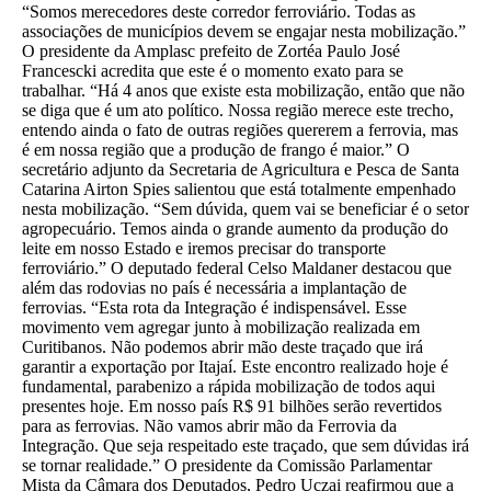
“Somos merecedores deste corredor ferroviário. Todas as
associações de municípios devem se engajar nesta mobilização.”
O presidente da Amplasc prefeito de Zortéa Paulo José
Francescki acredita que este é o momento exato para se
trabalhar. “Há 4 anos que existe esta mobilização, então que não
se diga que é um ato político. Nossa região merece este trecho,
entendo ainda o fato de outras regiões quererem a ferrovia, mas
é em nossa região que a produção de frango é maior.” O
secretário adjunto da Secretaria de Agricultura e Pesca de Santa
Catarina Airton Spies salientou que está totalmente empenhado
nesta mobilização. “Sem dúvida, quem vai se beneficiar é o setor
agropecuário. Temos ainda o grande aumento da produção do
leite em nosso Estado e iremos precisar do transporte
ferroviário.” O deputado federal Celso Maldaner destacou que
além das rodovias no país é necessária a implantação de
ferrovias. “Esta rota da Integração é indispensável. Esse
movimento vem agregar junto à mobilização realizada em
Curitibanos. Não podemos abrir mão deste traçado que irá
garantir a exportação por Itajaí. Este encontro realizado hoje é
fundamental, parabenizo a rápida mobilização de todos aqui
presentes hoje. Em nosso país R$ 91 bilhões serão revertidos
para as ferrovias. Não vamos abrir mão da Ferrovia da
Integração. Que seja respeitado este traçado, que sem dúvidas irá
se tornar realidade.” O presidente da Comissão Parlamentar
Mista da Câmara dos Deputados, Pedro Uczai reafirmou que a