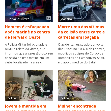
Herval d' Oeste
Joaçaba
Homem é esfaqueado
Morre uma das vítimas
após matinê no centro
da colisão entre carro e
de Herval d'Oeste
carretas em Joaçaba
A Polícia Militar foi acionada e
O acidente, registrado por volta
ouviu o relato da vítima, que
das 15h25 no KM 400 da rodovia,
informou que a agressão ocorreu
mobilizou equipes do Corpo de
na saída de uma matiné em um
Bombeiros de Catanduvas, SAMU
clube localizado na área c
e o apoio médico do Batal
Polícia
Polícia
Jovem é mantida em
Mulher encontrada