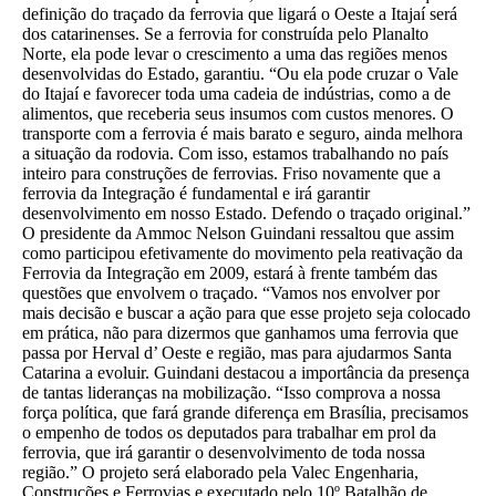
definição do traçado da ferrovia que ligará o Oeste a Itajaí será
dos catarinenses. Se a ferrovia for construída pelo Planalto
Norte, ela pode levar o crescimento a uma das regiões menos
desenvolvidas do Estado, garantiu. “Ou ela pode cruzar o Vale
do Itajaí e favorecer toda uma cadeia de indústrias, como a de
alimentos, que receberia seus insumos com custos menores. O
transporte com a ferrovia é mais barato e seguro, ainda melhora
a situação da rodovia. Com isso, estamos trabalhando no país
inteiro para construções de ferrovias. Friso novamente que a
ferrovia da Integração é fundamental e irá garantir
desenvolvimento em nosso Estado. Defendo o traçado original.”
O presidente da Ammoc Nelson Guindani ressaltou que assim
como participou efetivamente do movimento pela reativação da
Ferrovia da Integração em 2009, estará à frente também das
questões que envolvem o traçado. “Vamos nos envolver por
mais decisão e buscar a ação para que esse projeto seja colocado
em prática, não para dizermos que ganhamos uma ferrovia que
passa por Herval d’ Oeste e região, mas para ajudarmos Santa
Catarina a evoluir. Guindani destacou a importância da presença
de tantas lideranças na mobilização. “Isso comprova a nossa
força política, que fará grande diferença em Brasília, precisamos
o empenho de todos os deputados para trabalhar em prol da
ferrovia, que irá garantir o desenvolvimento de toda nossa
região.” O projeto será elaborado pela Valec Engenharia,
Construções e Ferrovias e executado pelo 10º Batalhão de