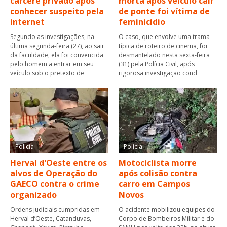
cárcere privado após
morta após veículo cair
conhecer suspeito pela
de ponte foi vítima de
internet
feminicídio
Segundo as investigações, na
O caso, que envolve uma trama
última segunda-feira (27), ao sair
típica de roteiro de cinema, foi
da faculdade, ela foi convencida
desmantelado nesta sexta-feira
pelo homem a entrar em seu
(31) pela Polícia Civil, após
veículo sob o pretexto de
rigorosa investigação cond
Polícia
Polícia
Herval d'Oeste entre os
Motociclista morre
alvos de Operação do
após colisão contra
GAECO contra o crime
carro em Campos
organizado
Novos
Ordens judiciais cumpridas em
O acidente mobilizou equipes do
Herval d’Oeste, Catanduvas,
Corpo de Bombeiros Militar e do