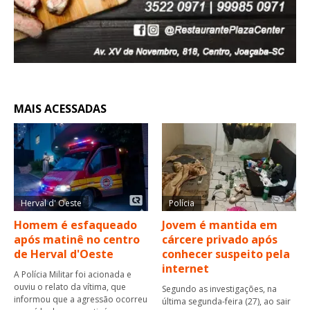
MAIS ACESSADAS
Herval d' Oeste
Polícia
Homem é esfaqueado
Jovem é mantida em
após matinê no centro
cárcere privado após
de Herval d'Oeste
conhecer suspeito pela
internet
A Polícia Militar foi acionada e
ouviu o relato da vítima, que
Segundo as investigações, na
informou que a agressão ocorreu
última segunda-feira (27), ao sair