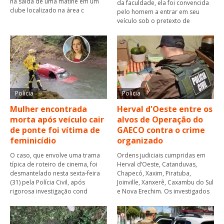
na saída de uma matiné em um
da faculdade, ela foi convencida
clube localizado na área c
pelo homem a entrar em seu
veículo sob o pretexto de
Polícia
Polícia
Mulher encontrada
Herval d'Oeste entre os
morta após veículo cair
alvos de Operação do
de ponte foi vítima de
GAECO contra o crime
feminicídio
organizado
O caso, que envolve uma trama
Ordens judiciais cumpridas em
típica de roteiro de cinema, foi
Herval d’Oeste, Catanduvas,
desmantelado nesta sexta-feira
Chapecó, Xaxim, Piratuba,
(31) pela Polícia Civil, após
Joinville, Xanxerê, Caxambu do Sul
rigorosa investigação cond
e Nova Erechim. Os investigados