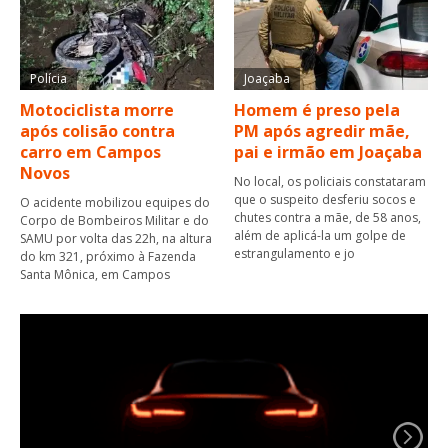
Polícia
Joaçaba
Motociclista morre
Homem é preso pela
após colisão contra
PM após agredir mãe,
carro em Campos
pai e irmão em Joaçaba
Novos
No local, os policiais constataram
que o suspeito desferiu socos e
O acidente mobilizou equipes do
chutes contra a mãe, de 58 anos,
Corpo de Bombeiros Militar e do
além de aplicá-la um golpe de
SAMU por volta das 22h, na altura
estrangulamento e jo
do km 321, próximo à Fazenda
Santa Mônica, em Campos