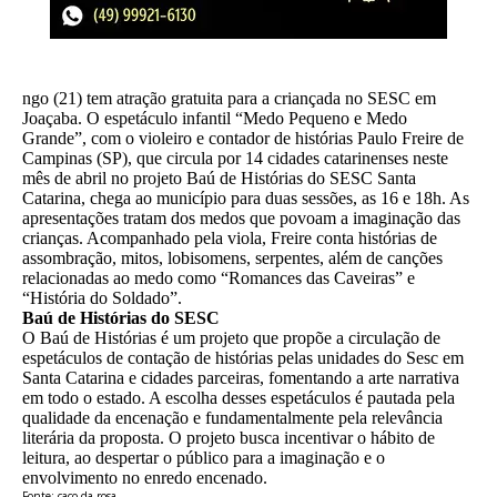
ngo (21) tem atração gratuita para a criançada no SESC em
Joaçaba. O espetáculo infantil “Medo Pequeno e Medo
Grande”, com o violeiro e contador de histórias Paulo Freire de
Campinas (SP), que circula por 14 cidades catarinenses neste
mês de abril no projeto Baú de Histórias do SESC Santa
Catarina, chega ao município para duas sessões, as 16 e 18h. As
apresentações tratam dos medos que povoam a imaginação das
crianças. Acompanhado pela viola, Freire conta histórias de
assombração, mitos, lobisomens, serpentes, além de canções
relacionadas ao medo como “Romances das Caveiras” e
“História do Soldado”.
Baú de Histórias do SESC
O Baú de Histórias é um projeto que propõe a circulação de
espetáculos de contação de histórias pelas unidades do Sesc em
Santa Catarina e cidades parceiras, fomentando a arte narrativa
em todo o estado. A escolha desses espetáculos é pautada pela
qualidade da encenação e fundamentalmente pela relevância
literária da proposta. O projeto busca incentivar o hábito de
leitura, ao despertar o público para a imaginação e o
envolvimento no enredo encenado.
Fonte: caco da rosa