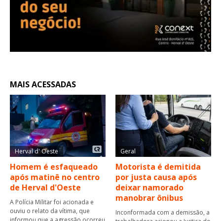
MAIS ACESSADAS
Herval d' Oeste
Geral
Homem é esfaqueado
Motorista é demitida
após matinê no centro
por justa causa após
de Herval d'Oeste
deixar namorado
manobrar ônibus
A Polícia Militar foi acionada e
ouviu o relato da vítima, que
Inconformada com a demissão, a
informou que a agressão ocorreu