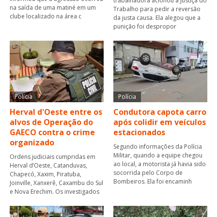
trabalhadora acionou a Justiça do
na saída de uma matiné em um
Trabalho para pedir a reversão
clube localizado na área c
da justa causa. Ela alegou que a
punição foi despropor
Polícia
Polícia
Herval d'Oeste entre os
Condutora capota carro
alvos de Operação do
após colidir em veículos
GAECO contra o crime
estacionados
organizado
Segundo informações da Polícia
Militar, quando a equipe chegou
Ordens judiciais cumpridas em
ao local, a motorista já havia sido
Herval d’Oeste, Catanduvas,
socorrida pelo Corpo de
Chapecó, Xaxim, Piratuba,
Bombeiros. Ela foi encaminh
Joinville, Xanxerê, Caxambu do Sul
e Nova Erechim. Os investigados