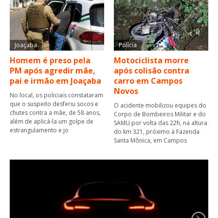
Joaçaba
Polícia
Homem é preso pela
Motociclista morre
PM após agredir mãe,
após colisão contra
pai e irmão em Joaçaba
carro em Campos
Novos
No local, os policiais constataram
que o suspeito desferiu socos e
O acidente mobilizou equipes do
chutes contra a mãe, de 58 anos,
Corpo de Bombeiros Militar e do
além de aplicá-la um golpe de
SAMU por volta das 22h, na altura
estrangulamento e jo
do km 321, próximo à Fazenda
Santa Mônica, em Campos