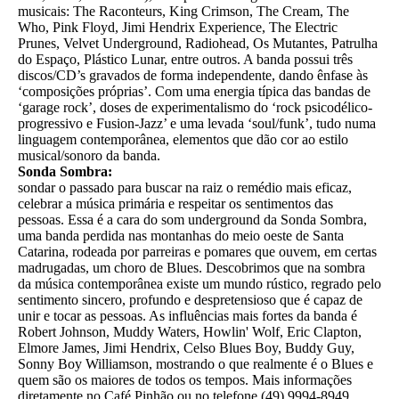
musicais: The Raconteurs, King Crimson, The Cream, The
Who, Pink Floyd, Jimi Hendrix Experience, The Electric
Prunes, Velvet Underground, Radiohead, Os Mutantes, Patrulha
do Espaço, Plástico Lunar, entre outros. A banda possui três
discos/CD’s gravados de forma independente, dando ênfase às
‘composições próprias’. Com uma energia típica das bandas de
‘garage rock’, doses de experimentalismo do ‘rock psicodélico-
progressivo e Fusion-Jazz’ e uma levada ‘soul/funk’, tudo numa
linguagem contemporânea, elementos que dão cor ao estilo
musical/sonoro da banda.
Sonda Sombra:
sondar o passado para buscar na raiz o remédio mais eficaz,
celebrar a música primária e respeitar os sentimentos das
pessoas. Essa é a cara do som underground da Sonda Sombra,
uma banda perdida nas montanhas do meio oeste de Santa
Catarina, rodeada por parreiras e pomares que ouvem, em certas
madrugadas, um choro de Blues. Descobrimos que na sombra
da música contemporânea existe um mundo rústico, regrado pelo
sentimento sincero, profundo e despretensioso que é capaz de
unir e tocar as pessoas. As influências mais fortes da banda é
Robert Johnson, Muddy Waters, Howlin' Wolf, Eric Clapton,
Elmore James, Jimi Hendrix, Celso Blues Boy, Buddy Guy,
Sonny Boy Williamson, mostrando o que realmente é o Blues e
quem são os maiores de todos os tempos. Mais informações
diretamente no Café Pinhão ou no telefone (49) 9994-8949.