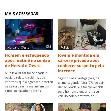
MAIS ACESSADAS
Herval d' Oeste
Polícia
Homem é esfaqueado
Jovem é mantida em
após matinê no centro
cárcere privado após
de Herval d'Oeste
conhecer suspeito pela
internet
A Polícia Militar foi acionada e
ouviu o relato da vítima, que
Segundo as investigações, na
informou que a agressão ocorreu
última segunda-feira (27), ao sair
na saída de uma matiné em um
da faculdade, ela foi convencida
clube localizado na área c
pelo homem a entrar em seu
veículo sob o pretexto de