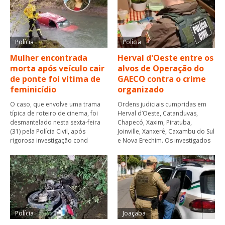
Polícia
Polícia
Mulher encontrada
Herval d'Oeste entre os
morta após veículo cair
alvos de Operação do
de ponte foi vítima de
GAECO contra o crime
feminicídio
organizado
O caso, que envolve uma trama
Ordens judiciais cumpridas em
típica de roteiro de cinema, foi
Herval d’Oeste, Catanduvas,
desmantelado nesta sexta-feira
Chapecó, Xaxim, Piratuba,
(31) pela Polícia Civil, após
Joinville, Xanxerê, Caxambu do Sul
rigorosa investigação cond
e Nova Erechim. Os investigados
Polícia
Joaçaba