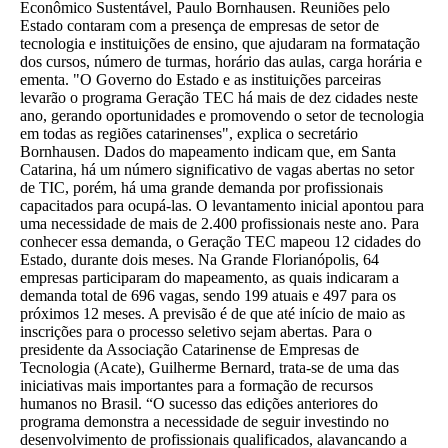
Econômico Sustentável, Paulo Bornhausen. Reuniões pelo
Estado contaram com a presença de empresas de setor de
tecnologia e instituições de ensino, que ajudaram na formatação
dos cursos, número de turmas, horário das aulas, carga horária e
ementa. "O Governo do Estado e as instituições parceiras
levarão o programa Geração TEC há mais de dez cidades neste
ano, gerando oportunidades e promovendo o setor de tecnologia
em todas as regiões catarinenses", explica o secretário
Bornhausen. Dados do mapeamento indicam que, em Santa
Catarina, há um número significativo de vagas abertas no setor
de TIC, porém, há uma grande demanda por profissionais
capacitados para ocupá-las. O levantamento inicial apontou para
uma necessidade de mais de 2.400 profissionais neste ano. Para
conhecer essa demanda, o Geração TEC mapeou 12 cidades do
Estado, durante dois meses. Na Grande Florianópolis, 64
empresas participaram do mapeamento, as quais indicaram a
demanda total de 696 vagas, sendo 199 atuais e 497 para os
próximos 12 meses. A previsão é de que até início de maio as
inscrições para o processo seletivo sejam abertas. Para o
presidente da Associação Catarinense de Empresas de
Tecnologia (Acate), Guilherme Bernard, trata-se de uma das
iniciativas mais importantes para a formação de recursos
humanos no Brasil. “O sucesso das edições anteriores do
programa demonstra a necessidade de seguir investindo no
desenvolvimento de profissionais qualificados, alavancando a