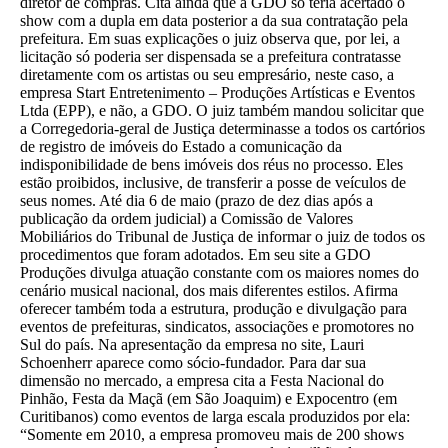
diretor de compras. Cita ainda que a GDO só teria acertado o
show com a dupla em data posterior a da sua contratação pela
prefeitura. Em suas explicações o juiz observa que, por lei, a
licitação só poderia ser dispensada se a prefeitura contratasse
diretamente com os artistas ou seu empresário, neste caso, a
empresa Start Entretenimento – Produções Artísticas e Eventos
Ltda (EPP), e não, a GDO. O juiz também mandou solicitar que
a Corregedoria-geral de Justiça determinasse a todos os cartórios
de registro de imóveis do Estado a comunicação da
indisponibilidade de bens imóveis dos réus no processo. Eles
estão proibidos, inclusive, de transferir a posse de veículos de
seus nomes. Até dia 6 de maio (prazo de dez dias após a
publicação da ordem judicial) a Comissão de Valores
Mobiliários do Tribunal de Justiça de informar o juiz de todos os
procedimentos que foram adotados. Em seu site a GDO
Produções divulga atuação constante com os maiores nomes do
cenário musical nacional, dos mais diferentes estilos. Afirma
oferecer também toda a estrutura, produção e divulgação para
eventos de prefeituras, sindicatos, associações e promotores no
Sul do país. Na apresentação da empresa no site, Lauri
Schoenherr aparece como sócio-fundador. Para dar sua
dimensão no mercado, a empresa cita a Festa Nacional do
Pinhão, Festa da Maçã (em São Joaquim) e Expocentro (em
Curitibanos) como eventos de larga escala produzidos por ela:
“Somente em 2010, a empresa promoveu mais de 200 shows