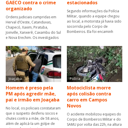
GAECO contra o crime
estacionados
organizado
Segundo informações da Polícia
Militar, quando a equipe chegou
Ordens judiciais cumpridas em
ao local, a motorista já havia sido
Herval d’Oeste, Catanduvas,
socorrida pelo Corpo de
Chapecó, Xaxim, Piratuba,
Bombeiros. Ela foi encaminh
Joinville, Xanxerê, Caxambu do Sul
e Nova Erechim. Os investigados
Joaçaba
Polícia
Homem é preso pela
Motociclista morre
PM após agredir mãe,
após colisão contra
pai e irmão em Joaçaba
carro em Campos
Novos
No local, os policiais constataram
que o suspeito desferiu socos e
O acidente mobilizou equipes do
chutes contra a mãe, de 58 anos,
Corpo de Bombeiros Militar e do
além de aplicá-la um golpe de
SAMU por volta das 22h, na altura