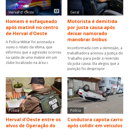
Herval d' Oeste
Geral
Homem é esfaqueado
Motorista é demitida
após matinê no centro
por justa causa após
de Herval d'Oeste
deixar namorado
manobrar ônibus
A Polícia Militar foi acionada e
ouviu o relato da vítima, que
Inconformada com a demissão, a
informou que a agressão ocorreu
trabalhadora acionou a Justiça do
na saída de uma matiné em um
Trabalho para pedir a reversão
clube localizado na área c
da justa causa. Ela alegou que a
punição foi despropor
Polícia
Polícia
Herval d'Oeste entre os
Condutora capota carro
alvos de Operação do
após colidir em veículos