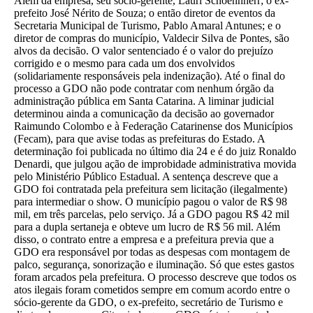
Além da empresa, seu sócio-gerente, Lauri Schoennherr; o ex-
prefeito José Nérito de Souza; o então diretor de eventos da
Secretaria Municipal de Turismo, Pablo Amaral Antunes; e o
diretor de compras do município, Valdecir Silva de Pontes, são
alvos da decisão. O valor sentenciado é o valor do prejuízo
corrigido e o mesmo para cada um dos envolvidos
(solidariamente responsáveis pela indenização). Até o final do
processo a GDO não pode contratar com nenhum órgão da
administração pública em Santa Catarina. A liminar judicial
determinou ainda a comunicação da decisão ao governador
Raimundo Colombo e à Federação Catarinense dos Municípios
(Fecam), para que avise todas as prefeituras do Estado. A
determinação foi publicada no último dia 24 e é do juiz Ronaldo
Denardi, que julgou ação de improbidade administrativa movida
pelo Ministério Público Estadual. A sentença descreve que a
GDO foi contratada pela prefeitura sem licitação (ilegalmente)
para intermediar o show. O município pagou o valor de R$ 98
mil, em três parcelas, pelo serviço. Já a GDO pagou R$ 42 mil
para a dupla sertaneja e obteve um lucro de R$ 56 mil. Além
disso, o contrato entre a empresa e a prefeitura previa que a
GDO era responsável por todas as despesas com montagem de
palco, segurança, sonorização e iluminação. Só que estes gastos
foram arcados pela prefeitura. O processo descreve que todos os
atos ilegais foram cometidos sempre em comum acordo entre o
sócio-gerente da GDO, o ex-prefeito, secretário de Turismo e