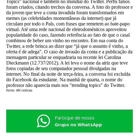
Topics" nacional e também no mundial do Twitter. Perfis falsos
foram criados, citando trechos da conversa. A foto do professor e
da jovem que teve a conta invadida foram transformados em
memes (as celebridades momentâneas da internet) que já
circulam por todo o País, com frases que remetem ao bate-papo
virtual. Até uma rede nacional de eletrodomésticos aproveitou
popularidade do caso, fazendo referência ao fato de que o casal
combinou de beber um vinho no encontro. Em sua conta do
Twitter, a rede brinca ao dizer que “já que o assunto é vinho, a
oferta é de adega". O caso de invasão da conta e a publicação da
mensagem particular se enquadraria na recente lei Carolina
Dieckmann (12.737/2012). A lei leva o nome da atriz que teve
fotos copiadas de seu computador pessoal divulgadas na
internet. No final da noite de terça-feira, a conversa foi excluída
do Facebook da estudante. Na manhã de quarta, o nome do
professor não aparecia mais nos "trending topics" do Twitter.
Fonte: AN notícias
Participe de nosso
Grupo no WhatsApp