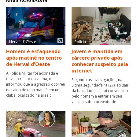
MAIS ACESSADAS
Herval d' Oeste
Polícia
Homem é esfaqueado
Jovem é mantida em
após matinê no centro
cárcere privado após
de Herval d'Oeste
conhecer suspeito pela
internet
A Polícia Militar foi acionada e
ouviu o relato da vítima, que
Segundo as investigações, na
informou que a agressão ocorreu
última segunda-feira (27), ao sair
na saída de uma matiné em um
da faculdade, ela foi convencida
clube localizado na área c
pelo homem a entrar em seu
veículo sob o pretexto de