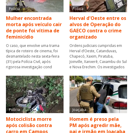
Polícia
Polícia
Mulher encontrada
Herval d'Oeste entre os
morta após veículo cair
alvos de Operação do
de ponte foi vítima de
GAECO contra o crime
feminicídio
organizado
O caso, que envolve uma trama
Ordens judiciais cumpridas em
típica de roteiro de cinema, foi
Herval d’Oeste, Catanduvas,
desmantelado nesta sexta-feira
Chapecó, Xaxim, Piratuba,
(31) pela Polícia Civil, após
Joinville, Xanxerê, Caxambu do Sul
rigorosa investigação cond
e Nova Erechim. Os investigados
Polícia
Joaçaba
Motociclista morre
Homem é preso pela
após colisão contra
PM após agredir mãe,
carro em Campos
pai e irmão em Joaçaba