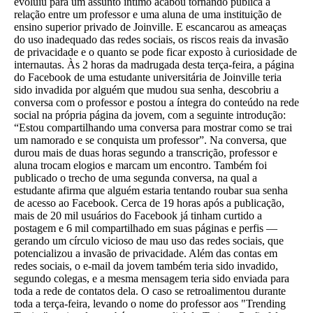
evoluiu para um assunto íntimo acabou tornando pública a
relação entre um professor e uma aluna de uma instituição de
ensino superior privado de Joinville. E escancarou as ameaças
do uso inadequado das redes sociais, os riscos reais da invasão
de privacidade e o quanto se pode ficar exposto à curiosidade de
internautas. Às 2 horas da madrugada desta terça-feira, a página
do Facebook de uma estudante universitária de Joinville teria
sido invadida por alguém que mudou sua senha, descobriu a
conversa com o professor e postou a íntegra do conteúdo na rede
social na própria página da jovem, com a seguinte introdução:
“Estou compartilhando uma conversa para mostrar como se trai
um namorado e se conquista um professor”. Na conversa, que
durou mais de duas horas segundo a transcrição, professor e
aluna trocam elogios e marcam um encontro. Também foi
publicado o trecho de uma segunda conversa, na qual a
estudante afirma que alguém estaria tentando roubar sua senha
de acesso ao Facebook. Cerca de 19 horas após a publicação,
mais de 20 mil usuários do Facebook já tinham curtido a
postagem e 6 mil compartilhado em suas páginas e perfis —
gerando um círculo vicioso de mau uso das redes sociais, que
potencializou a invasão de privacidade. Além das contas em
redes sociais, o e-mail da jovem também teria sido invadido,
segundo colegas, e a mesma mensagem teria sido enviada para
toda a rede de contatos dela. O caso se retroalimentou durante
toda a terça-feira, levando o nome do professor aos "Trending