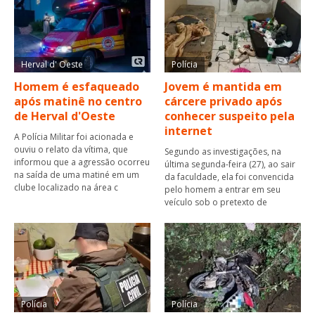
Herval d' Oeste
Polícia
Homem é esfaqueado
Jovem é mantida em
após matinê no centro
cárcere privado após
de Herval d'Oeste
conhecer suspeito pela
internet
A Polícia Militar foi acionada e
ouviu o relato da vítima, que
Segundo as investigações, na
informou que a agressão ocorreu
última segunda-feira (27), ao sair
na saída de uma matiné em um
da faculdade, ela foi convencida
clube localizado na área c
pelo homem a entrar em seu
veículo sob o pretexto de
Polícia
Polícia