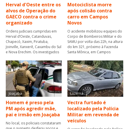
Herval d'Oeste entre os
Motociclista morre
alvos de Operação do
após colisão contra
GAECO contra o crime
carro em Campos
organizado
Novos
Ordens judiciais cumpridas em
O acidente mobilizou equipes do
Herval d’Oeste, Catanduvas,
Corpo de Bombeiros Militar e do
Chapecó, Xaxim, Piratuba,
SAMU por volta das 22h, na altura
Joinville, Xanxerê, Caxambu do Sul
do km 321, próximo à Fazenda
e Nova Erechim. Os investigados
Santa Mônica, em Campos
Joaçaba
Luzerna
Homem é preso pela
Vectra furtado é
PM após agredir mãe,
localizado pela Polícia
pai e irmão em Joaçaba
Militar em revenda de
veículos
No local, os policiais constataram
que o suspeito desferiu socos e