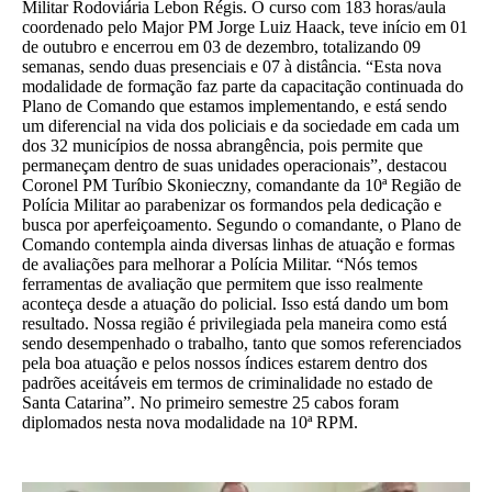
Militar Rodoviária Lebon Régis. O curso com 183 horas/aula
coordenado pelo Major PM Jorge Luiz Haack, teve início em 01
de outubro e encerrou em 03 de dezembro, totalizando 09
semanas, sendo duas presenciais e 07 à distância. “Esta nova
modalidade de formação faz parte da capacitação continuada do
Plano de Comando que estamos implementando, e está sendo
um diferencial na vida dos policiais e da sociedade em cada um
dos 32 municípios de nossa abrangência, pois permite que
permaneçam dentro de suas unidades operacionais”, destacou
Coronel PM Turíbio Skonieczny, comandante da 10ª Região de
Polícia Militar ao parabenizar os formandos pela dedicação e
busca por aperfeiçoamento. Segundo o comandante, o Plano de
Comando contempla ainda diversas linhas de atuação e formas
de avaliações para melhorar a Polícia Militar. “Nós temos
ferramentas de avaliação que permitem que isso realmente
aconteça desde a atuação do policial. Isso está dando um bom
resultado. Nossa região é privilegiada pela maneira como está
sendo desempenhado o trabalho, tanto que somos referenciados
pela boa atuação e pelos nossos índices estarem dentro dos
padrões aceitáveis em termos de criminalidade no estado de
Santa Catarina”. No primeiro semestre 25 cabos foram
diplomados nesta nova modalidade na 10ª RPM.