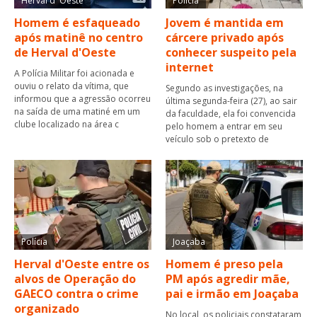
Herval d' Oeste
Polícia
Homem é esfaqueado
Jovem é mantida em
após matinê no centro
cárcere privado após
de Herval d'Oeste
conhecer suspeito pela
internet
A Polícia Militar foi acionada e
ouviu o relato da vítima, que
Segundo as investigações, na
informou que a agressão ocorreu
última segunda-feira (27), ao sair
na saída de uma matiné em um
da faculdade, ela foi convencida
clube localizado na área c
pelo homem a entrar em seu
veículo sob o pretexto de
Polícia
Joaçaba
Herval d'Oeste entre os
Homem é preso pela
alvos de Operação do
PM após agredir mãe,
GAECO contra o crime
pai e irmão em Joaçaba
organizado
No local, os policiais constataram