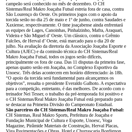
campeão será conhecido no mês de dezembro. O CH
Sistemas/Real Makro Joaçaba Futsal estreia fora de casa, contra
São Lourenço do Oeste. Os primeiros jogos com o apoio da
torcida serão no dia 25 de maio e 1º de junho, contra Saudades e
Xaxiense, respectivamente. O time joaçabense ainda enfrentará
as equipes de Lages, Canoinhas, Pinhalzinho, Mafra, Araquari,
Videira e São Miguel d’ Oeste. Um clássico, contra o Grêmio
Falcões, de Herval d’ Oeste, está marcado para o dia 20 de
julho. Na avaliação da diretoria da Associação Joaçaba Esporte e
Cultura (AJEC) e da comissão técnica do CH Sistemas/Real
Makro Joaçaba Futsal, todos os jogos serão difíceis,
principalmente os fora de casa. Das 11 disputas da primeira fase,
apenas quatro serão em Joaçaba, no Complexo Esportivo da
Unoesc. Três delas acontecem em horário diferenciado: às 18h.
“O apoio da torcida será fundamental para alcançarmos os
objetivos”, ressalta o presidente Everaldo Galhoto. A expectativa
para a competição, entretanto, é das melhores. De acordo com o
treinador Nei Tesser, o trabalho da pré-temporada foi positivo e
o CH Sistemas/Real Makro Joaçaba Futsal está preparado para
se destacar na Primeira Divisão do Campeonato Estadual.
São parceiros do CH Sistemas/Real Makro Joaçaba Futsal:
CH Sistemas, Real Makro Sports, Prefeitura de Joaçaba e
Fundação Municipal de Cultura e Esporte, Unoesc, Voga
Magazine, Pirâmide Materiais de Construção, Herval Placas,
Viga Pavimentações e Obras, Hotel e Churrascaria Bordignon,