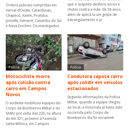
que o suspeito desferiu socos e
Ordens judiciais cumpridas em
chutes contra a mãe, de 58 anos,
Herval d’Oeste, Catanduvas,
além de aplicá-la um golpe de
Chapecó, Xaxim, Piratuba,
estrangulamento e jo
Joinville, Xanxerê, Caxambu do Sul
e Nova Erechim. Os investigados
Polícia
Polícia
Motociclista morre
Condutora capota carro
após colisão contra
após colidir em veículos
carro em Campos
estacionados
Novos
Segundo informações da Polícia
Militar, quando a equipe chegou
O acidente mobilizou equipes do
ao local, a motorista já havia sido
Corpo de Bombeiros Militar e do
socorrida pelo Corpo de
SAMU por volta das 22h, na altura
Bombeiros. Ela foi encaminh
do km 321, próximo à Fazenda
Santa Mônica, em Campos