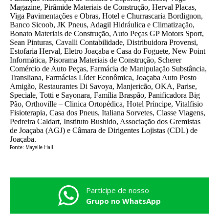
Magazine, Pirâmide Materiais de Construção, Herval Placas,
Viga Pavimentações e Obras, Hotel e Churrascaria Bordignon,
Banco Sicoob, JK Pneus, Adagil Hidráulica e Climatização,
Bonato Materiais de Construção, Auto Peças GP Motors Sport,
Sean Pinturas, Cavalli Contabilidade, Distribuidora Provensi,
Estofaria Herval, Eletro Joaçaba e Casa do Foguete, New Point
Informática, Pisorama Materiais de Construção, Scherer
Comércio de Auto Peças, Farmácia de Manipulação Substância,
Transliana, Farmácias Líder Econômica, Joaçaba Auto Posto
Amigão, Restaurantes Di Savoya, Manjericão, OKA, Parise,
Speciale, Totti e Sayonara, Família Braspão, Panificadora Big
Pão, Orthoville – Clinica Ortopédica, Hotel Príncipe, Vitalfisio
Fisioterapia, Casa dos Pneus, Italiana Sorvetes, Classe Viagens,
Pedreira Caldart, Instituto Bushido, Associação dos Gremistas
de Joaçaba (AGJ) e Câmara de Dirigentes Lojistas (CDL) de
Joaçaba.
Fonte: Mayelle Hall
Participe de nosso
Grupo no WhatsApp