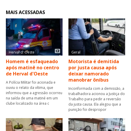
MAIS ACESSADAS
Herval d' Oeste
Geral
Homem é esfaqueado
Motorista é demitida
após matinê no centro
por justa causa após
de Herval d'Oeste
deixar namorado
manobrar ônibus
A Polícia Militar foi acionada e
ouviu o relato da vítima, que
Inconformada com a demissão, a
informou que a agressão ocorreu
trabalhadora acionou a Justiça do
na saída de uma matiné em um
Trabalho para pedir a reversão
clube localizado na área c
da justa causa. Ela alegou que a
punição foi despropor