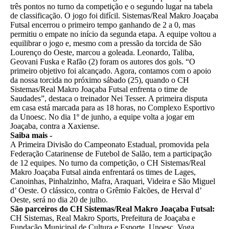
três pontos no turno da competição e o segundo lugar na tabela
de classificação. O jogo foi difícil. Sistemas/Real Makro Joaçaba
Futsal encerrou o primeiro tempo ganhando de 2 a 0, mas
permitiu o empate no início da segunda etapa. A equipe voltou a
equilibrar o jogo e, mesmo com a pressão da torcida de São
Lourenço do Oeste, marcou a goleada. Leonardo, Taliba,
Geovani Fuska e Rafão (2) foram os autores dos gols. “O
primeiro objetivo foi alcançado. Agora, contamos com o apoio
da nossa torcida no próximo sábado (25), quando o CH
Sistemas/Real Makro Joaçaba Futsal enfrenta o time de
Saudades”, destaca o treinador Nei Tesser. A primeira disputa
em casa está marcada para as 18 horas, no Complexo Esportivo
da Unoesc. No dia 1º de junho, a equipe volta a jogar em
Joaçaba, contra a Xaxiense.
Saiba mais -
A Primeira Divisão do Campeonato Estadual, promovida pela
Federação Catarinense de Futebol de Salão, tem a participação
de 12 equipes. No turno da competição, o CH Sistemas/Real
Makro Joaçaba Futsal ainda enfrentará os times de Lages,
Canoinhas, Pinhalzinho, Mafra, Araquari, Videira e São Miguel
d’ Oeste. O clássico, contra o Grêmio Falcões, de Herval d’
Oeste, será no dia 20 de julho.
São parceiros do CH Sistemas/Real Makro Joaçaba Futsal:
CH Sistemas, Real Makro Sports, Prefeitura de Joaçaba e
Fundação Municipal de Cultura e Esporte, Unoesc, Voga