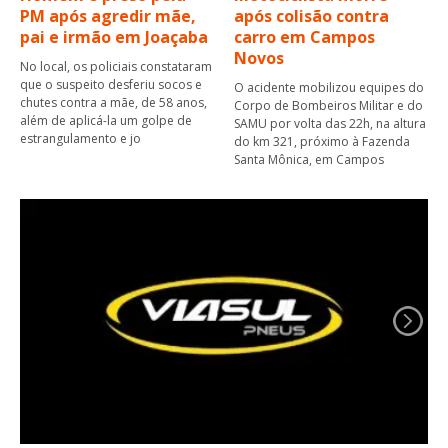
PM após agredir mãe,
após colisão contra
pai e irmão em Joaçaba
carro em Campos
Novos
No local, os policiais constataram
que o suspeito desferiu socos e
O acidente mobilizou equipes do
chutes contra a mãe, de 58 anos,
Corpo de Bombeiros Militar e do
além de aplicá-la um golpe de
SAMU por volta das 22h, na altura
estrangulamento e jo
do km 321, próximo à Fazenda
Santa Mônica, em Campos