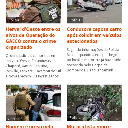
Polícia
Polícia
Herval d'Oeste entre os
Condutora capota carro
alvos de Operação do
após colidir em veículos
GAECO contra o crime
estacionados
organizado
Segundo informações da Polícia
Militar, quando a equipe chegou
Ordens judiciais cumpridas em
ao local, a motorista já havia sido
Herval d’Oeste, Catanduvas,
socorrida pelo Corpo de
Chapecó, Xaxim, Piratuba,
Bombeiros. Ela foi encaminh
Joinville, Xanxerê, Caxambu do Sul
e Nova Erechim. Os investigados
Joaçaba
Polícia
Homem é preso pela
Motociclista morre