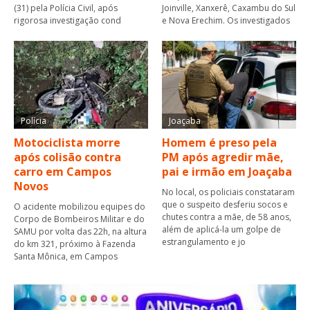
(31) pela Polícia Civil, após
Joinville, Xanxerê, Caxambu do Sul
rigorosa investigação cond
e Nova Erechim. Os investigados
Polícia
Joaçaba
Motociclista morre
Homem é preso pela
após colisão contra
PM após agredir mãe,
carro em Campos
pai e irmão em Joaçaba
Novos
No local, os policiais constataram
que o suspeito desferiu socos e
O acidente mobilizou equipes do
chutes contra a mãe, de 58 anos,
Corpo de Bombeiros Militar e do
além de aplicá-la um golpe de
SAMU por volta das 22h, na altura
estrangulamento e jo
do km 321, próximo à Fazenda
Santa Mônica, em Campos