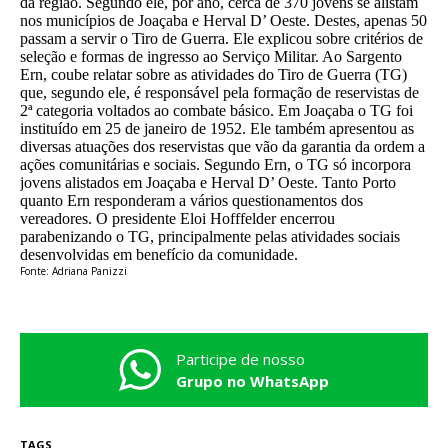
da região. Segundo ele, por ano, cerca de 370 jovens se alistam
nos municípios de Joaçaba e Herval D’ Oeste. Destes, apenas 50
passam a servir o Tiro de Guerra. Ele explicou sobre critérios de
seleção e formas de ingresso ao Serviço Militar. Ao Sargento
Ern, coube relatar sobre as atividades do Tiro de Guerra (TG)
que, segundo ele, é responsável pela formação de reservistas de
2ª categoria voltados ao combate básico. Em Joaçaba o TG foi
instituído em 25 de janeiro de 1952. Ele também apresentou as
diversas atuações dos reservistas que vão da garantia da ordem a
ações comunitárias e sociais. Segundo Ern, o TG só incorpora
jovens alistados em Joaçaba e Herval D’ Oeste. Tanto Porto
quanto Ern responderam a vários questionamentos dos
vereadores. O presidente Eloi Hofffelder encerrou
parabenizando o TG, principalmente pelas atividades sociais
desenvolvidas em benefício da comunidade.
Fonte: Adriana Panizzi
Participe de nosso
Grupo no WhatsApp
TAGS