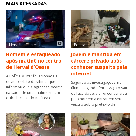
MAIS ACESSADAS
Herval d' Oeste
Polícia
Homem é esfaqueado
Jovem é mantida em
após matinê no centro
cárcere privado após
de Herval d'Oeste
conhecer suspeito pela
internet
A Polícia Militar foi acionada e
ouviu o relato da vítima, que
Segundo as investigações, na
informou que a agressão ocorreu
última segunda-feira (27), ao sair
na saída de uma matiné em um
da faculdade, ela foi convencida
clube localizado na área c
pelo homem a entrar em seu
veículo sob o pretexto de