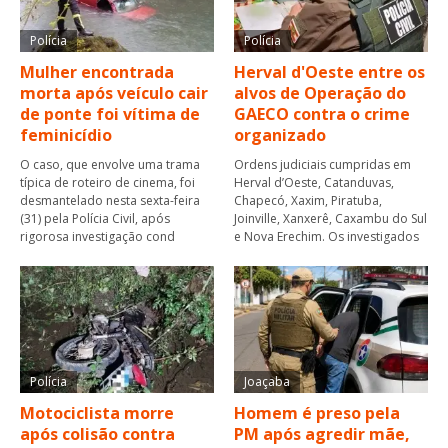
Polícia
Polícia
Mulher encontrada
Herval d'Oeste entre os
morta após veículo cair
alvos de Operação do
de ponte foi vítima de
GAECO contra o crime
feminicídio
organizado
O caso, que envolve uma trama
Ordens judiciais cumpridas em
típica de roteiro de cinema, foi
Herval d’Oeste, Catanduvas,
desmantelado nesta sexta-feira
Chapecó, Xaxim, Piratuba,
(31) pela Polícia Civil, após
Joinville, Xanxerê, Caxambu do Sul
rigorosa investigação cond
e Nova Erechim. Os investigados
Polícia
Joaçaba
Motociclista morre
Homem é preso pela
após colisão contra
PM após agredir mãe,