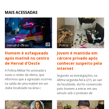
MAIS ACESSADAS
Herval d' Oeste
Polícia
Homem é esfaqueado
Jovem é mantida em
após matinê no centro
cárcere privado após
de Herval d'Oeste
conhecer suspeito pela
internet
A Polícia Militar foi acionada e
ouviu o relato da vítima, que
Segundo as investigações, na
informou que a agressão ocorreu
última segunda-feira (27), ao sair
na saída de uma matiné em um
da faculdade, ela foi convencida
clube localizado na área c
pelo homem a entrar em seu
veículo sob o pretexto de