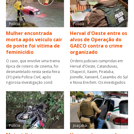
Polícia
Polícia
Mulher encontrada
Herval d'Oeste entre os
morta após veículo cair
alvos de Operação do
de ponte foi vítima de
GAECO contra o crime
feminicídio
organizado
O caso, que envolve uma trama
Ordens judiciais cumpridas em
típica de roteiro de cinema, foi
Herval d’Oeste, Catanduvas,
desmantelado nesta sexta-feira
Chapecó, Xaxim, Piratuba,
(31) pela Polícia Civil, após
Joinville, Xanxerê, Caxambu do Sul
rigorosa investigação cond
e Nova Erechim. Os investigados
Polícia
Joaçaba