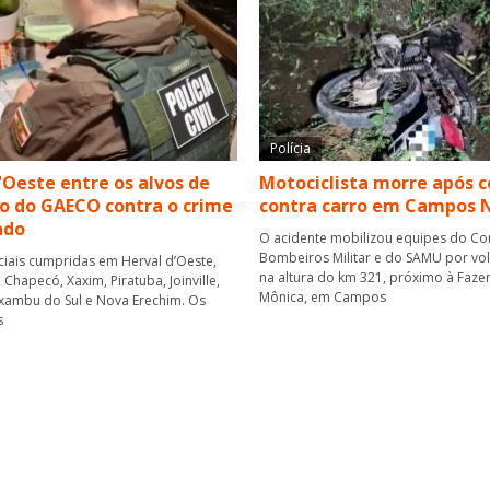
Polícia
'Oeste entre os alvos de
Motociclista morre após c
o do GAECO contra o crime
contra carro em Campos 
ado
O acidente mobilizou equipes do C
Bombeiros Militar e do SAMU por vol
ciais cumpridas em Herval d’Oeste,
na altura do km 321, próximo à Faze
Chapecó, Xaxim, Piratuba, Joinville,
Mônica, em Campos
xambu do Sul e Nova Erechim. Os
s