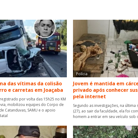
Polícia
a das vítimas da colisão
Jovem é mantida em cárc
rro e carretas em Joaçaba
privado após conhecer su
pela internet
 registrado por volta das 15h25 no KM
via, mobilizou equipes do Corpo de
Segundo as investigações, na última 
de Catanduvas, SAMU e o apoio
(27), ao sair da faculdade, ela foi co
atal
homem a entrar em seu veículo sob 