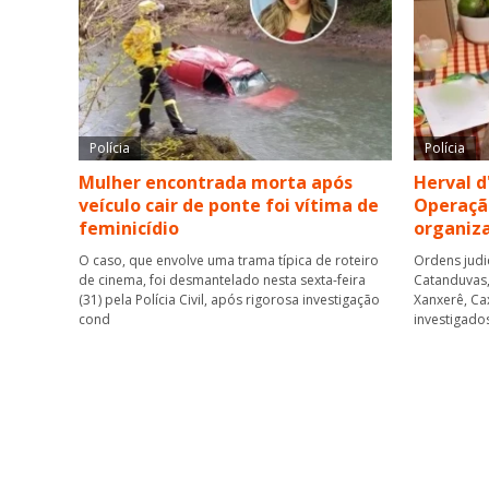
Polícia
Polícia
Mulher encontrada morta após
Herval d
veículo cair de ponte foi vítima de
Operaçã
feminicídio
organiz
O caso, que envolve uma trama típica de roteiro
Ordens judi
de cinema, foi desmantelado nesta sexta-feira
Catanduvas, 
(31) pela Polícia Civil, após rigorosa investigação
Xanxerê, Ca
cond
investigado