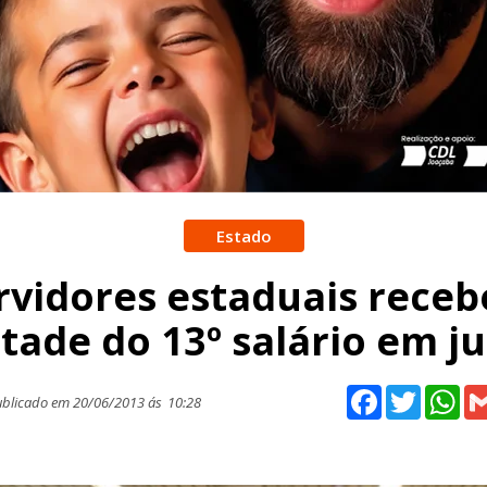
Estado
rvidores estaduais rece
ade do 13º salário em j
Facebook
Twitter
Wh
blicado em 20/06/2013 ás
10:28