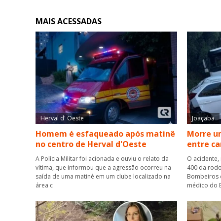
MAIS ACESSADAS
Herval d' Oeste
Joaçaba
Homem é esfaqueado após matinê
Morre um
no centro de Herval d'Oeste
entre ca
A Polícia Militar foi acionada e ouviu o relato da
O acidente,
vítima, que informou que a agressão ocorreu na
400 da rodo
saída de uma matiné em um clube localizado na
Bombeiros 
área c
médico do B