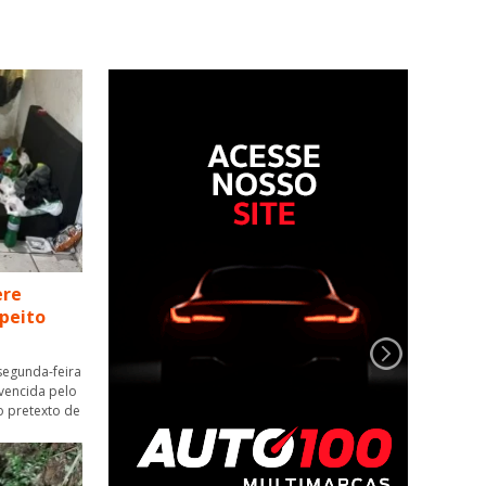
ere
speito
segunda-feira
nvencida pelo
o pretexto de