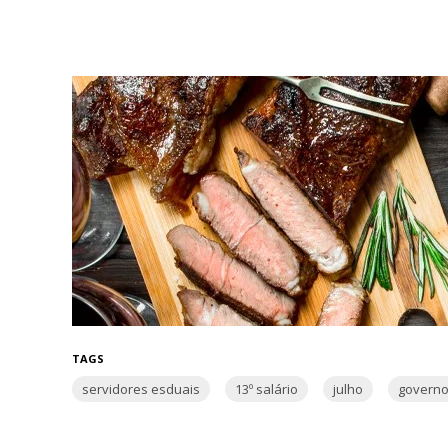
TAGS
servidores esduais
13º salário
julho
govern