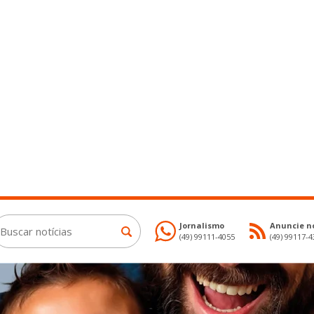
Jornalismo
Anuncie no
(49) 99111-4055
(49) 99117-