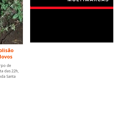
olisão
Novos
orpo de
ta das 22h,
nda Santa