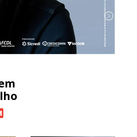
bem
ulho
atsApp
Gmail