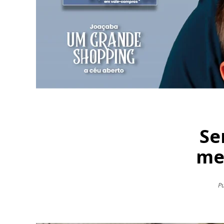
Se
met
Pu