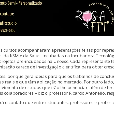
os cursos acompanharam apresentações feitas por repres
; da KSM e da Salus, incubadas na Incubadora Tecnológ
 projetos pré-incubados na Unoesc. Cada representante t
ização carece de investigação científica para obter cre
s, por que gera ideias para que os trabalhos de concl
 reais e que têm aplicação no mercado. Por outro lado,
olvimento de estudos que irão lhe beneficiar, além de t
ais colaboradores – diz o professor Ricardo Antonello, r
rá o contato que entre estudantes, professores e profissi