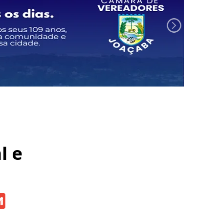
l e
atsApp
Gmail