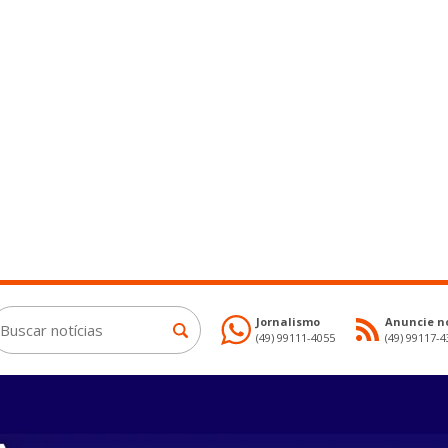
Jornalismo
Anuncie no
(49) 99111-4055
(49) 99117-