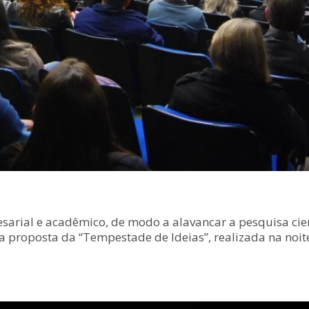
rial e acadêmico, de modo a alavancar a pesquisa cien
 a proposta da “Tempestade de Ideias”, realizada na noit