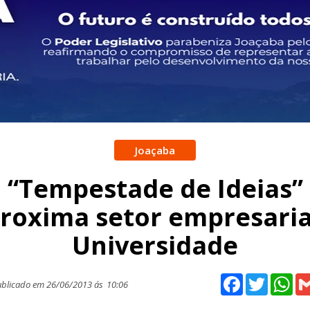
Joaçaba
“Tempestade de Ideias”
roxima setor empresaria
Universidade
Facebook
Twitter
Wh
blicado em 26/06/2013 ás
10:06