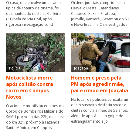
O caso, que envolve uma trama
Ordens judiciais cumpridas em
típica de roteiro de cinema, foi
Herval d’Oeste, Catanduvas,
desmantelado nesta sexta-feira
Chapecó, Xaxim, Piratuba,
(31) pela Polícia Civil, após
Joinville, Xanxerê, Caxambu do Sul
rigorosa investigação cond
e Nova Erechim. Os investigados
Polícia
Joaçaba
Motociclista morre
Homem é preso pela
após colisão contra
PM após agredir mãe,
carro em Campos
pai e irmão em Joaçaba
Novos
No local, os policiais constataram
que o suspeito desferiu socos e
O acidente mobilizou equipes do
chutes contra a mãe, de 58 anos,
Corpo de Bombeiros Militar e do
além de aplicá-la um golpe de
SAMU por volta das 22h, na altura
estrangulamento e jo
do km 321, próximo à Fazenda
Santa Mônica, em Campos