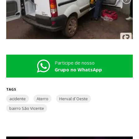
Participe de nosso
Grupo no WhatsApp
TAGS
acidente
Aterro
Herval d´Oeste
bairro São Vicente