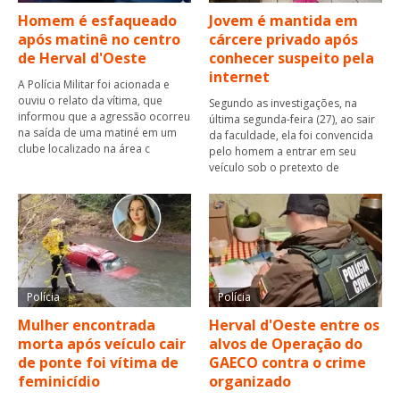
Homem é esfaqueado
Jovem é mantida em
após matinê no centro
cárcere privado após
de Herval d'Oeste
conhecer suspeito pela
internet
A Polícia Militar foi acionada e
ouviu o relato da vítima, que
Segundo as investigações, na
informou que a agressão ocorreu
última segunda-feira (27), ao sair
na saída de uma matiné em um
da faculdade, ela foi convencida
clube localizado na área c
pelo homem a entrar em seu
veículo sob o pretexto de
Polícia
Polícia
Mulher encontrada
Herval d'Oeste entre os
morta após veículo cair
alvos de Operação do
de ponte foi vítima de
GAECO contra o crime
feminicídio
organizado