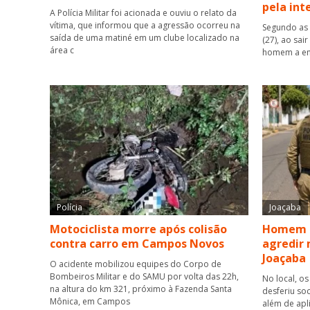
pela int
A Polícia Militar foi acionada e ouviu o relato da
vítima, que informou que a agressão ocorreu na
Segundo as 
saída de uma matiné em um clube localizado na
(27), ao sai
área c
homem a ent
Polícia
Joaçaba
Motociclista morre após colisão
Homem é
contra carro em Campos Novos
agredir 
Joaçaba
O acidente mobilizou equipes do Corpo de
Bombeiros Militar e do SAMU por volta das 22h,
No local, os
na altura do km 321, próximo à Fazenda Santa
desferiu so
Mônica, em Campos
além de apl