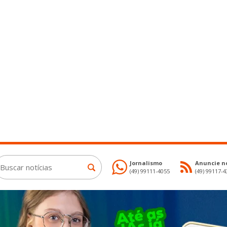
Jornalismo
Anuncie no
(49) 99111-4055
(49) 99117-