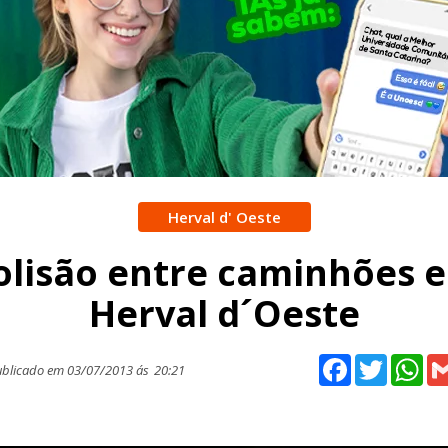
Herval d' Oeste
olisão entre caminhões 
Herval d´Oeste
Facebook
Twitter
Wh
blicado em 03/07/2013 ás
20:21