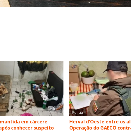
Polícia
 mantida em cárcere
Herval d'Oeste entre os a
após conhecer suspeito
Operação do GAECO contr