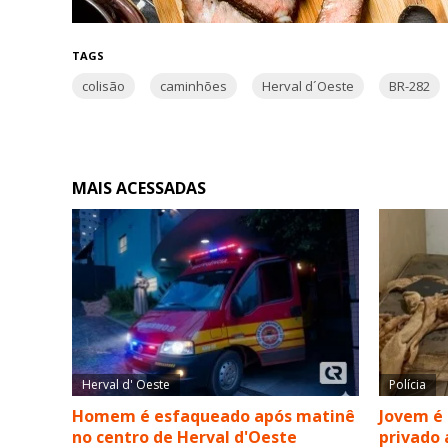
TAGS
colisão
caminhões
Herval d´Oeste
BR-282
MAIS ACESSADAS
Herval d' Oeste
Polícia
Homem é esfaqueado após matinê
Jovem é
no centro de Herval d'Oeste
privado 