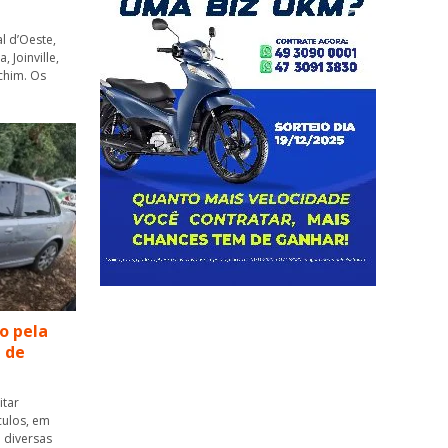
l d’Oeste,
 Joinville,
chim. Os
o pela
a de
itar
culos, em
 diversas