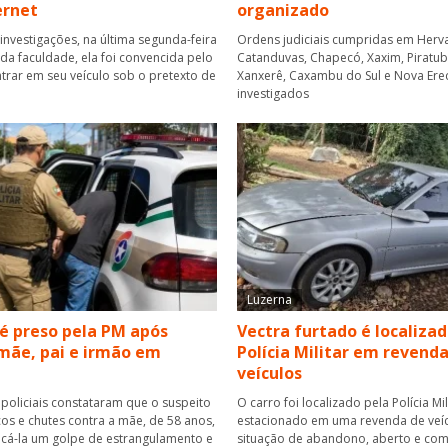
ernet
organizado
investigações, na última segunda-feira
Ordens judiciais cumpridas em Herva
r da faculdade, ela foi convencida pelo
Catanduvas, Chapecó, Xaxim, Piratuba,
rar em seu veículo sob o pretexto de
Xanxerê, Caxambu do Sul e Nova Ere
investigados
Luzerna
 preso pela PM após
Vectra furtado é localizad
mãe, pai e irmão em
Polícia Militar em revend
veículos
 policiais constataram que o suspeito
O carro foi localizado pela Polícia Mil
cos e chutes contra a mãe, de 58 anos,
estacionado em uma revenda de veí
icá-la um golpe de estrangulamento e
situação de abandono, aberto e com