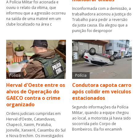
A Polícia Militar foi acionada e
ouviu o relato da vítima, que
Inconformada com a demissão, a
informou que a agressão ocorreu
trabalhadora acionou a Justiça do
na saída de uma matiné em um
Trabalho para pedir a reversão
clube localizado na área c
da justa causa. Ela alegou que a
punição foi despropor
Polícia
Polícia
Herval d'Oeste entre os
Condutora capota carro
alvos de Operação do
após colidir em veículos
GAECO contra o crime
estacionados
organizado
Segundo informações da Polícia
Militar, quando a equipe chegou
Ordens judiciais cumpridas em
ao local, a motorista já havia sido
Herval d’Oeste, Catanduvas,
socorrida pelo Corpo de
Chapecó, Xaxim, Piratuba,
Bombeiros. Ela foi encaminh
Joinville, Xanxerê, Caxambu do Sul
e Nova Erechim. Os investigados