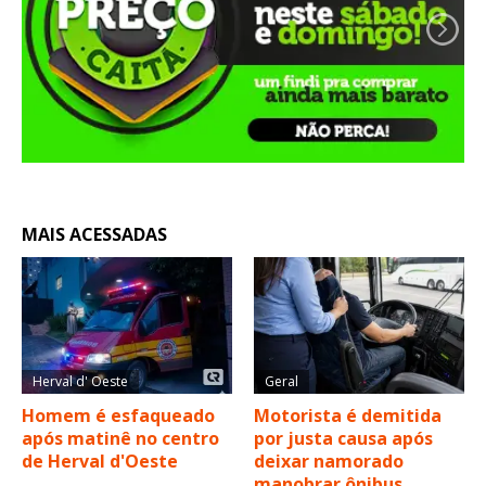
MAIS ACESSADAS
Herval d' Oeste
Geral
Homem é esfaqueado
Motorista é demitida
após matinê no centro
por justa causa após
de Herval d'Oeste
deixar namorado
manobrar ônibus