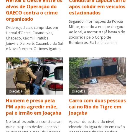
Herval d'Oeste entre os
Condutora capota carro
alvos de Operação do
após colidir em veículos
GAECO contra o crime
estacionados
organizado
Segundo informações da Polícia
Militar, quando a equipe chegou
Ordens judiciais cumpridas em
ao local, a motorista já havia sido
Herval d’Oeste, Catanduvas,
socorrida pelo Corpo de
Chapecó, Xaxim, Piratuba,
Bombeiros. Ela foi encaminh
Joinville, Xanxerê, Caxambu do Sul
e Nova Erechim. Os investigados
Joaçaba
Joaçaba
Homem é preso pela
Carro com duas pessoas
PM após agredir mãe,
cai no Rio do Tigre em
pai e irmão em Joaçaba
Joaçaba
No local, os policiais constataram
Apesar do susto e do nível
que o suspeito desferiu socos e
elevado da água do rio em razão