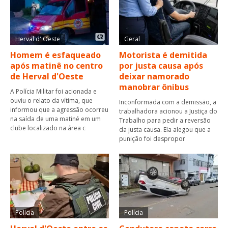
Herval d' Oeste
Geral
Homem é esfaqueado
Motorista é demitida
após matinê no centro
por justa causa após
de Herval d'Oeste
deixar namorado
manobrar ônibus
A Polícia Militar foi acionada e
ouviu o relato da vítima, que
Inconformada com a demissão, a
informou que a agressão ocorreu
trabalhadora acionou a Justiça do
na saída de uma matiné em um
Trabalho para pedir a reversão
clube localizado na área c
da justa causa. Ela alegou que a
punição foi despropor
Polícia
Polícia