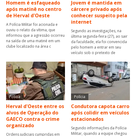
Homem é esfaqueado
Jovem é mantida em
após matinê no centro
cárcere privado após
de Herval d'Oeste
conhecer suspeito pela
internet
A Polícia Militar foi acionada e
ouviu o relato da vítima, que
Segundo as investigações, na
informou que a agressão ocorreu
última segunda-feira (27), ao sair
na saída de uma matiné em um
da faculdade, ela foi convencida
clube localizado na área c
pelo homem a entrar em seu
veículo sob o pretexto de
Polícia
Polícia
Herval d'Oeste entre os
Condutora capota carro
alvos de Operação do
após colidir em veículos
GAECO contra o crime
estacionados
organizado
Segundo informações da Polícia
Militar, quando a equipe chegou
Ordens judiciais cumpridas em