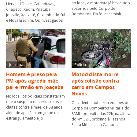
ao local, a motorista já havia sido
Herval d’Oeste, Catanduvas,
socorrida pelo Corpo de
Chapecó, Xaxim, Piratuba,
Bombeiros. Ela foi encaminh
Joinville, Xanxerê, Caxambu do Sul
e Nova Erechim. Os investigados
Joaçaba
Polícia
Homem é preso pela
Motociclista morre
PM após agredir mãe,
após colisão contra
pai e irmão em Joaçaba
carro em Campos
Novos
No local, os policiais constataram
que o suspeito desferiu socos e
O acidente mobilizou equipes do
chutes contra a mãe, de 58 anos,
Corpo de Bombeiros Militar e do
além de aplicá-la um golpe de
SAMU por volta das 22h, na altura
estrangulamento e jo
do km 321, próximo à Fazenda
Santa Mônica, em Campos