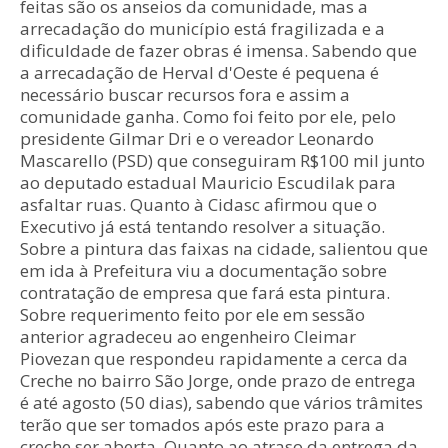
feitas são os anseios da comunidade, mas a
arrecadação do município está fragilizada e a
dificuldade de fazer obras é imensa. Sabendo que
a arrecadação de Herval d'Oeste é pequena é
necessário buscar recursos fora e assim a
comunidade ganha. Como foi feito por ele, pelo
presidente Gilmar Dri e o vereador Leonardo
Mascarello (PSD) que conseguiram R$100 mil junto
ao deputado estadual Mauricio Escudilak para
asfaltar ruas. Quanto à Cidasc afirmou que o
Executivo já está tentando resolver a situação.
Sobre a pintura das faixas na cidade, salientou que
em ida à Prefeitura viu a documentação sobre
contratação de empresa que fará esta pintura.
Sobre requerimento feito por ele em sessão
anterior agradeceu ao engenheiro Cleimar
Piovezan que respondeu rapidamente a cerca da
Creche no bairro São Jorge, onde prazo de entrega
é até agosto (50 dias), sabendo que vários trâmites
terão que ser tomados após este prazo para a
creche ser aberta. Quanto ao atraso da entrega da