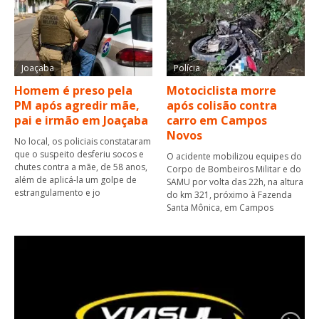
Joaçaba
Polícia
Homem é preso pela
Motociclista morre
PM após agredir mãe,
após colisão contra
pai e irmão em Joaçaba
carro em Campos
Novos
No local, os policiais constataram
que o suspeito desferiu socos e
O acidente mobilizou equipes do
chutes contra a mãe, de 58 anos,
Corpo de Bombeiros Militar e do
além de aplicá-la um golpe de
SAMU por volta das 22h, na altura
estrangulamento e jo
do km 321, próximo à Fazenda
Santa Mônica, em Campos