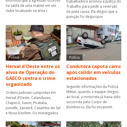
informou que a agressão ocorreu
trabalhadora acionou a Justiça do
na saída de uma matiné em um
Trabalho para pedir a reversão
clube localizado na área c
da justa causa. Ela alegou que a
punição foi despropor
Polícia
Polícia
Herval d'Oeste entre os
Condutora capota carro
alvos de Operação do
após colidir em veículos
GAECO contra o crime
estacionados
organizado
Segundo informações da Polícia
Militar, quando a equipe chegou
Ordens judiciais cumpridas em
ao local, a motorista já havia sido
Herval d’Oeste, Catanduvas,
socorrida pelo Corpo de
Chapecó, Xaxim, Piratuba,
Bombeiros. Ela foi encaminh
Joinville, Xanxerê, Caxambu do Sul
e Nova Erechim. Os investigados