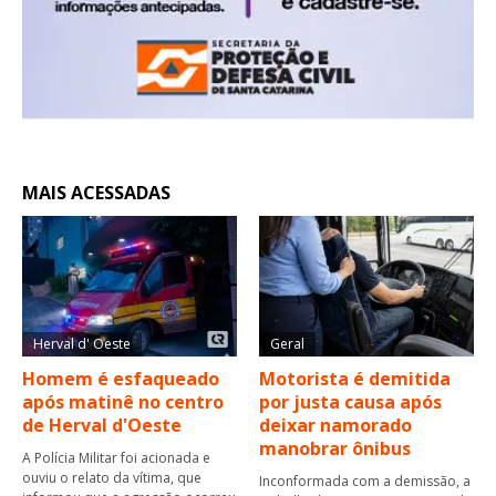
MAIS ACESSADAS
Herval d' Oeste
Geral
Homem é esfaqueado
Motorista é demitida
após matinê no centro
por justa causa após
de Herval d'Oeste
deixar namorado
manobrar ônibus
A Polícia Militar foi acionada e
ouviu o relato da vítima, que
Inconformada com a demissão, a