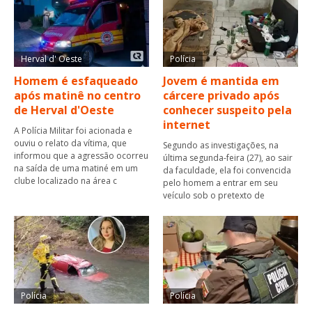
Herval d' Oeste
Polícia
Homem é esfaqueado
Jovem é mantida em
após matinê no centro
cárcere privado após
de Herval d'Oeste
conhecer suspeito pela
internet
A Polícia Militar foi acionada e
ouviu o relato da vítima, que
Segundo as investigações, na
informou que a agressão ocorreu
última segunda-feira (27), ao sair
na saída de uma matiné em um
da faculdade, ela foi convencida
clube localizado na área c
pelo homem a entrar em seu
veículo sob o pretexto de
Polícia
Polícia