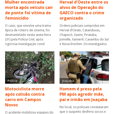
Mulher encontrada
Herval d'Oeste entre os
morta após veículo cair
alvos de Operação do
de ponte foi vítima de
GAECO contra o crime
feminicídio
organizado
O caso, que envolve uma trama
Ordens judiciais cumpridas em
típica de roteiro de cinema, foi
Herval d’Oeste, Catanduvas,
desmantelado nesta sexta-feira
Chapecó, Xaxim, Piratuba,
(31) pela Polícia Civil, após
Joinville, Xanxerê, Caxambu do Sul
rigorosa investigação cond
e Nova Erechim. Os investigados
Polícia
Joaçaba
Motociclista morre
Homem é preso pela
após colisão contra
PM após agredir mãe,
carro em Campos
pai e irmão em Joaçaba
Novos
No local, os policiais constataram
que o suspeito desferiu socos e
O acidente mobilizou equipes do