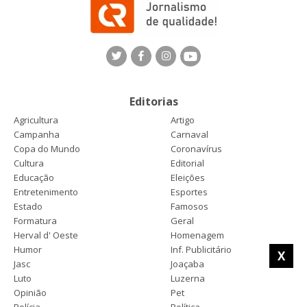
Editorias
Agricultura
Artigo
Campanha
Carnaval
Copa do Mundo
Coronavírus
Cultura
Editorial
Educação
Eleições
Entretenimento
Esportes
Estado
Famosos
Formatura
Geral
Herval d' Oeste
Homenagem
Humor
Inf. Publicitário
X
Jasc
Joaçaba
Luto
Luzerna
Opinião
Pet
Polícia
Política