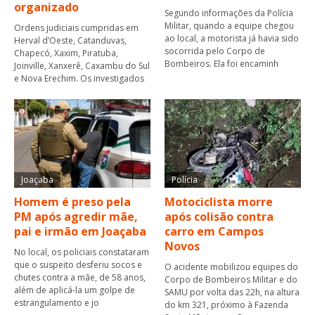
organizado
Segundo informações da Polícia
Militar, quando a equipe chegou
Ordens judiciais cumpridas em
ao local, a motorista já havia sido
Herval d’Oeste, Catanduvas,
socorrida pelo Corpo de
Chapecó, Xaxim, Piratuba,
Bombeiros. Ela foi encaminh
Joinville, Xanxerê, Caxambu do Sul
e Nova Erechim. Os investigados
Joaçaba
Polícia
Homem é preso pela
Motociclista morre
PM após agredir mãe,
após colisão contra
pai e irmão em Joaçaba
carro em Campos
Novos
No local, os policiais constataram
que o suspeito desferiu socos e
O acidente mobilizou equipes do
chutes contra a mãe, de 58 anos,
Corpo de Bombeiros Militar e do
além de aplicá-la um golpe de
SAMU por volta das 22h, na altura
estrangulamento e jo
do km 321, próximo à Fazenda