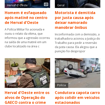
Herval d' Oeste
Geral
Homem é esfaqueado
Motorista é demitida
após matinê no centro
por justa causa após
de Herval d'Oeste
deixar namorado
manobrar ônibus
A Polícia Militar foi acionada e
ouviu o relato da vítima, que
Inconformada com a demissão, a
informou que a agressão ocorreu
trabalhadora acionou a Justiça do
na saída de uma matiné em um
Trabalho para pedir a reversão
clube localizado na área c
da justa causa. Ela alegou que a
punição foi despropor
Polícia
Polícia
Herval d'Oeste entre os
Condutora capota carro
alvos de Operação do
após colidir em veículos
GAECO contra o crime
estacionados