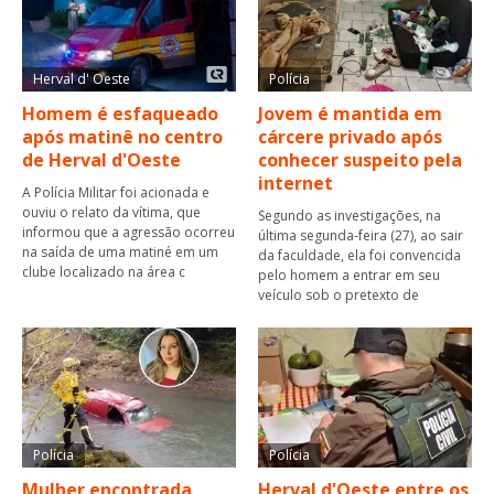
Herval d' Oeste
Polícia
Homem é esfaqueado
Jovem é mantida em
após matinê no centro
cárcere privado após
de Herval d'Oeste
conhecer suspeito pela
internet
A Polícia Militar foi acionada e
ouviu o relato da vítima, que
Segundo as investigações, na
informou que a agressão ocorreu
última segunda-feira (27), ao sair
na saída de uma matiné em um
da faculdade, ela foi convencida
clube localizado na área c
pelo homem a entrar em seu
veículo sob o pretexto de
Polícia
Polícia
Mulher encontrada
Herval d'Oeste entre os