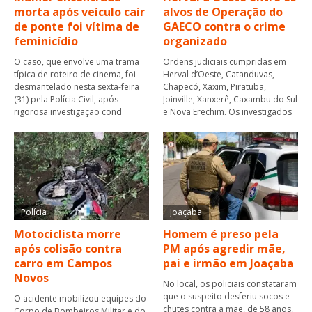
morta após veículo cair
alvos de Operação do
de ponte foi vítima de
GAECO contra o crime
feminicídio
organizado
O caso, que envolve uma trama
Ordens judiciais cumpridas em
típica de roteiro de cinema, foi
Herval d’Oeste, Catanduvas,
desmantelado nesta sexta-feira
Chapecó, Xaxim, Piratuba,
(31) pela Polícia Civil, após
Joinville, Xanxerê, Caxambu do Sul
rigorosa investigação cond
e Nova Erechim. Os investigados
Polícia
Joaçaba
Motociclista morre
Homem é preso pela
após colisão contra
PM após agredir mãe,
carro em Campos
pai e irmão em Joaçaba
Novos
No local, os policiais constataram
que o suspeito desferiu socos e
O acidente mobilizou equipes do
chutes contra a mãe, de 58 anos,
Corpo de Bombeiros Militar e do