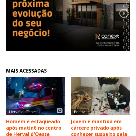
MAIS ACESSADAS
Herval d' Oeste
Polícia
Homem é esfaqueado
Jovem é mantida em
após matinê no centro
cárcere privado após
de Herval d'Oeste
conhecer suspeito pela