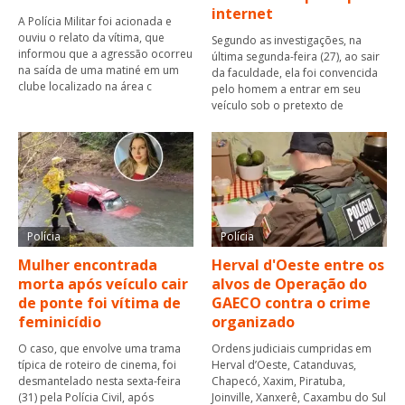
internet
A Polícia Militar foi acionada e
ouviu o relato da vítima, que
Segundo as investigações, na
informou que a agressão ocorreu
última segunda-feira (27), ao sair
na saída de uma matiné em um
da faculdade, ela foi convencida
clube localizado na área c
pelo homem a entrar em seu
veículo sob o pretexto de
Polícia
Polícia
Mulher encontrada
Herval d'Oeste entre os
morta após veículo cair
alvos de Operação do
de ponte foi vítima de
GAECO contra o crime
feminicídio
organizado
O caso, que envolve uma trama
Ordens judiciais cumpridas em
típica de roteiro de cinema, foi
Herval d’Oeste, Catanduvas,
desmantelado nesta sexta-feira
Chapecó, Xaxim, Piratuba,
(31) pela Polícia Civil, após
Joinville, Xanxerê, Caxambu do Sul