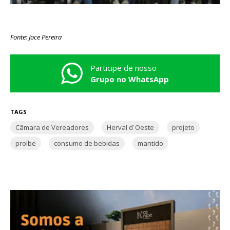
Fonte: Joce Pereira
Participe de nosso
Grupo no WhatsApp
TAGS
Câmara de Vereadores
Herval d´Oeste
projeto
proíbe
consumo de bebidas
mantido