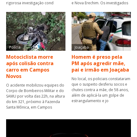
rigorosa investigação cond
e Nova Erechim. Os investigados
Polícia
Joaçaba
Motociclista morre
Homem é preso pela
após colisão contra
PM após agredir mãe,
carro em Campos
pai e irmão em Joaçaba
Novos
No local, os policiais constataram
que o suspeito desferiu socos e
O acidente mobilizou equipes do
chutes contra a mãe, de 58 anos,
Corpo de Bombeiros Militar e do
além de aplicá-la um golpe de
SAMU por volta das 22h, na altura
estrangulamento e jo
do km 321, próximo à Fazenda
Santa Mônica, em Campos