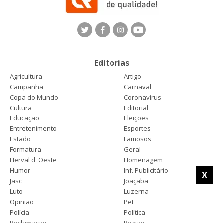
Editorias
Agricultura
Artigo
Campanha
Carnaval
Copa do Mundo
Coronavírus
Cultura
Editorial
Educação
Eleições
Entretenimento
Esportes
Estado
Famosos
Formatura
Geral
Herval d' Oeste
Homenagem
Humor
Inf. Publicitário
X
Jasc
Joaçaba
Luto
Luzerna
Opinião
Pet
Polícia
Política
Reclamação
Região