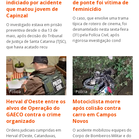
indiciado por acidente
de ponte foi vítima de
que matou jovem de
feminicídio
Capinzal
O caso, que envolve uma trama
típica de roteiro de cinema, foi
O investigado estava em prisão
desmantelado nesta sexta-feira
preventiva desde o dia 13 de
(31) pela Polícia Civil, após
maio, após decisão do Tribunal
rigorosa investigação cond
de Justiça de Santa Catarina (TJSC),
que havia acatado recu
Polícia
Polícia
Herval d'Oeste entre os
Motociclista morre
alvos de Operação do
após colisão contra
GAECO contra o crime
carro em Campos
organizado
Novos
Ordens judiciais cumpridas em
O acidente mobilizou equipes do
Herval d’Oeste, Catanduvas,
Corpo de Bombeiros Militar e do