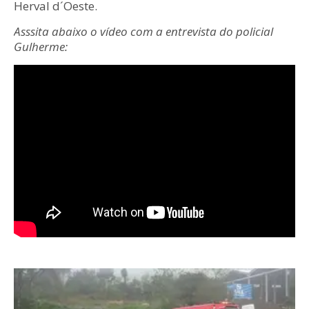
Herval d´Oeste.
Asssita abaixo o vídeo com a entrevista do policial
Gulherme: