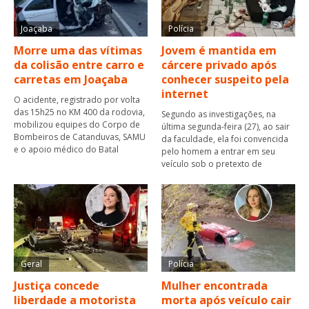
Joaçaba
Polícia
Morre uma das vítimas
Jovem é mantida em
da colisão entre carro e
cárcere privado após
carretas em Joaçaba
conhecer suspeito pela
internet
O acidente, registrado por volta
das 15h25 no KM 400 da rodovia,
Segundo as investigações, na
mobilizou equipes do Corpo de
última segunda-feira (27), ao sair
Bombeiros de Catanduvas, SAMU
da faculdade, ela foi convencida
e o apoio médico do Batal
pelo homem a entrar em seu
veículo sob o pretexto de
Geral
Polícia
Justiça concede
Mulher encontrada
liberdade a motorista
morta após veículo cair