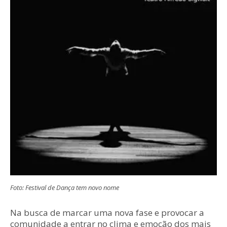
Foto: Festival de Dança tem novo nome
Na busca de marcar uma nova fase e provocar a
comunidade a entrar no clima e emoção dos mais