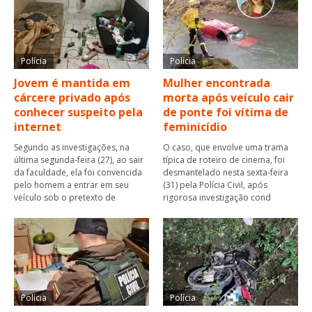
Polícia
Polícia
Jovem é mantida em
Mulher encontrada
cárcere privado após
morta após veículo cair
conhecer suspeito pela
de ponte foi vítima de
internet
feminicídio
Segundo as investigações, na
O caso, que envolve uma trama
última segunda-feira (27), ao sair
típica de roteiro de cinema, foi
da faculdade, ela foi convencida
desmantelado nesta sexta-feira
pelo homem a entrar em seu
(31) pela Polícia Civil, após
veículo sob o pretexto de
rigorosa investigação cond
Polícia
Polícia