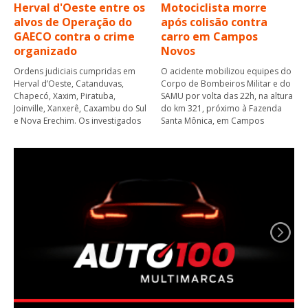
Herval d'Oeste entre os
Motociclista morre
alvos de Operação do
após colisão contra
GAECO contra o crime
carro em Campos
organizado
Novos
Ordens judiciais cumpridas em
O acidente mobilizou equipes do
Herval d’Oeste, Catanduvas,
Corpo de Bombeiros Militar e do
Chapecó, Xaxim, Piratuba,
SAMU por volta das 22h, na altura
Joinville, Xanxerê, Caxambu do Sul
do km 321, próximo à Fazenda
e Nova Erechim. Os investigados
Santa Mônica, em Campos