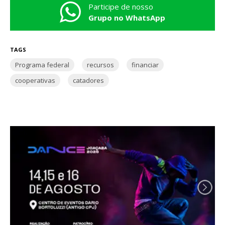
Participe de nosso
Grupo no WhatsApp
TAGS
Programa federal
recursos
financiar
cooperativas
catadores