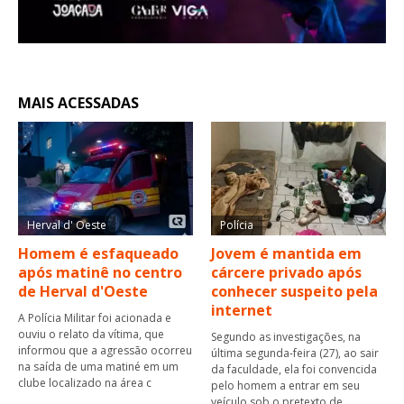
MAIS ACESSADAS
Herval d' Oeste
Polícia
Homem é esfaqueado
Jovem é mantida em
após matinê no centro
cárcere privado após
de Herval d'Oeste
conhecer suspeito pela
internet
A Polícia Militar foi acionada e
ouviu o relato da vítima, que
Segundo as investigações, na
informou que a agressão ocorreu
última segunda-feira (27), ao sair
na saída de uma matiné em um
da faculdade, ela foi convencida
clube localizado na área c
pelo homem a entrar em seu
veículo sob o pretexto de