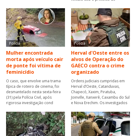
Polícia
Polícia
Mulher encontrada
Herval d'Oeste entre os
morta após veículo cair
alvos de Operação do
de ponte foi vítima de
GAECO contra o crime
feminicídio
organizado
O caso, que envolve uma trama
Ordens judiciais cumpridas em
típica de roteiro de cinema, foi
Herval d’Oeste, Catanduvas,
desmantelado nesta sexta-feira
Chapecó, Xaxim, Piratuba,
(31) pela Polícia Civil, após
Joinville, Xanxerê, Caxambu do Sul
rigorosa investigação cond
e Nova Erechim. Os investigados