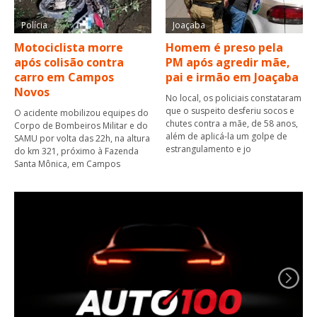
Polícia
Joaçaba
Motociclista morre
Homem é preso pela
após colisão contra
PM após agredir mãe,
carro em Campos
pai e irmão em Joaçaba
Novos
No local, os policiais constataram
que o suspeito desferiu socos e
O acidente mobilizou equipes do
chutes contra a mãe, de 58 anos,
Corpo de Bombeiros Militar e do
além de aplicá-la um golpe de
SAMU por volta das 22h, na altura
estrangulamento e jo
do km 321, próximo à Fazenda
Santa Mônica, em Campos