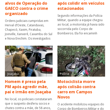
alvos de Operação do
após colidir em veículos
GAECO contra o crime
estacionados
organizado
Segundo informações da Polícia
Militar, quando a equipe chegou
Ordens judiciais cumpridas em
ao local, a motorista já havia sido
Herval d’Oeste, Catanduvas,
socorrida pelo Corpo de
Chapecó, Xaxim, Piratuba,
Bombeiros. Ela foi encaminh
Joinville, Xanxerê, Caxambu do Sul
e Nova Erechim. Os investigados
Joaçaba
Polícia
Homem é preso pela
Motociclista morre
PM após agredir mãe,
após colisão contra
pai e irmão em Joaçaba
carro em Campos
Novos
No local, os policiais constataram
que o suspeito desferiu socos e
O acidente mobilizou equipes do
chutes contra a mãe, de 58 anos,
Corpo de Bombeiros Militar e do