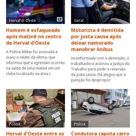
Herval d' Oeste
Geral
Homem é esfaqueado
Motorista é demitida
após matinê no centro
por justa causa após
de Herval d'Oeste
deixar namorado
manobrar ônibus
A Polícia Militar foi acionada e
ouviu o relato da vítima, que
Inconformada com a demissão, a
informou que a agressão ocorreu
trabalhadora acionou a Justiça do
na saída de uma matiné em um
Trabalho para pedir a reversão
clube localizado na área c
da justa causa. Ela alegou que a
punição foi despropor
Polícia
Polícia
Herval d'Oeste entre os
Condutora capota carro