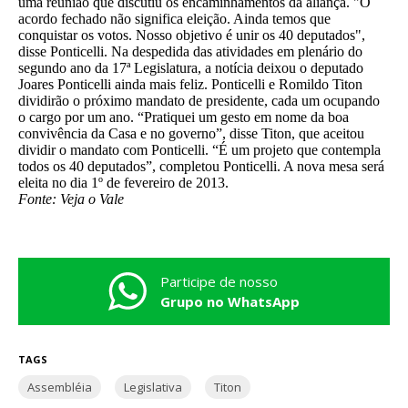
uma reunião que discutiu os encaminhamentos da aliança. "O
acordo fechado não significa eleição. Ainda temos que
conquistar os votos. Nosso objetivo é unir os 40 deputados",
disse Ponticelli. Na despedida das atividades em plenário do
segundo ano da 17ª Legislatura, a notícia deixou o deputado
Joares Ponticelli ainda mais feliz. Ponticelli e Romildo Titon
dividirão o próximo mandato de presidente, cada um ocupando
o cargo por um ano. “Pratiquei um gesto em nome da boa
convivência da Casa e no governo”, disse Titon, que aceitou
dividir o mandato com Ponticelli. “É um projeto que contempla
todos os 40 deputados”, completou Ponticelli. A nova mesa será
eleita no dia 1º de fevereiro de 2013.
Fonte: Veja o Vale
Participe de nosso
Grupo no WhatsApp
TAGS
Assembléia
Legislativa
Titon