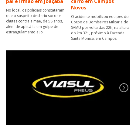
pai e irmão em Joaçaba
carro em Campos
Novos
No local, os policiais constataram
que o suspeito desferiu socos e
O acidente mobilizou equipes do
chutes contra a mãe, de 58 anos,
Corpo de Bombeiros Militar e do
além de aplicá-la um golpe de
SAMU por volta das 22h, na altura
estrangulamento e jo
do km 321, próximo à Fazenda
Santa Mônica, em Campos