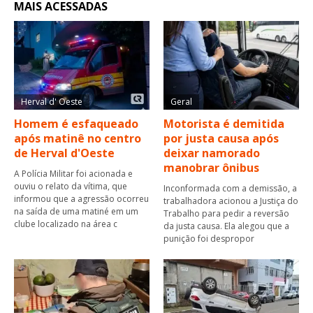
MAIS ACESSADAS
Herval d' Oeste
Geral
Homem é esfaqueado
Motorista é demitida
após matinê no centro
por justa causa após
de Herval d'Oeste
deixar namorado
manobrar ônibus
A Polícia Militar foi acionada e
ouviu o relato da vítima, que
Inconformada com a demissão, a
informou que a agressão ocorreu
trabalhadora acionou a Justiça do
na saída de uma matiné em um
Trabalho para pedir a reversão
clube localizado na área c
da justa causa. Ela alegou que a
punição foi despropor