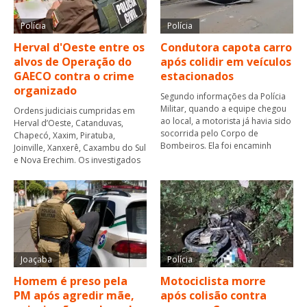
Polícia
Polícia
Herval d'Oeste entre os
Condutora capota carro
alvos de Operação do
após colidir em veículos
GAECO contra o crime
estacionados
organizado
Segundo informações da Polícia
Militar, quando a equipe chegou
Ordens judiciais cumpridas em
ao local, a motorista já havia sido
Herval d’Oeste, Catanduvas,
socorrida pelo Corpo de
Chapecó, Xaxim, Piratuba,
Bombeiros. Ela foi encaminh
Joinville, Xanxerê, Caxambu do Sul
e Nova Erechim. Os investigados
Joaçaba
Polícia
Homem é preso pela
Motociclista morre
PM após agredir mãe,
após colisão contra