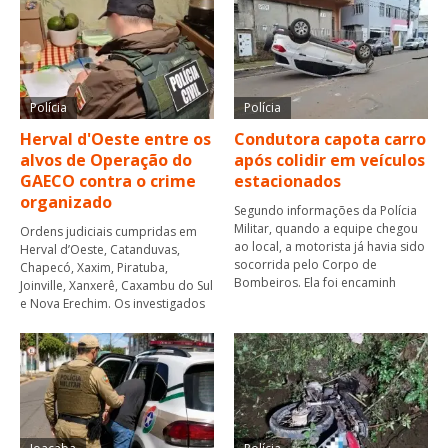
Polícia
Polícia
Herval d'Oeste entre os
Condutora capota carro
alvos de Operação do
após colidir em veículos
GAECO contra o crime
estacionados
organizado
Segundo informações da Polícia
Militar, quando a equipe chegou
Ordens judiciais cumpridas em
ao local, a motorista já havia sido
Herval d’Oeste, Catanduvas,
socorrida pelo Corpo de
Chapecó, Xaxim, Piratuba,
Bombeiros. Ela foi encaminh
Joinville, Xanxerê, Caxambu do Sul
e Nova Erechim. Os investigados