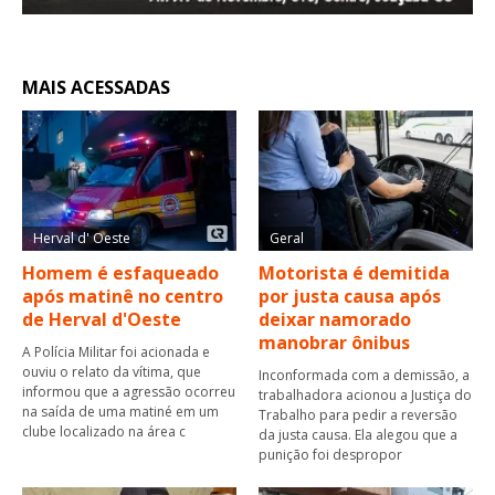
MAIS ACESSADAS
Herval d' Oeste
Geral
Homem é esfaqueado
Motorista é demitida
após matinê no centro
por justa causa após
de Herval d'Oeste
deixar namorado
manobrar ônibus
A Polícia Militar foi acionada e
ouviu o relato da vítima, que
Inconformada com a demissão, a
informou que a agressão ocorreu
trabalhadora acionou a Justiça do
na saída de uma matiné em um
Trabalho para pedir a reversão
clube localizado na área c
da justa causa. Ela alegou que a
punição foi despropor