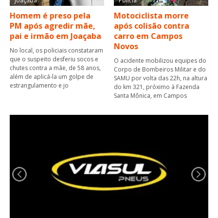
Joaçaba
Polícia
Homem é preso pela
Motociclista morre
PM após agredir mãe,
após colisão contra
pai e irmão em Joaçaba
carro em Campos
Novos
No local, os policiais constataram
que o suspeito desferiu socos e
O acidente mobilizou equipes do
chutes contra a mãe, de 58 anos,
Corpo de Bombeiros Militar e do
além de aplicá-la um golpe de
SAMU por volta das 22h, na altura
estrangulamento e jo
do km 321, próximo à Fazenda
Santa Mônica, em Campos