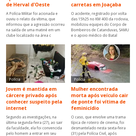
de Herval d'Oeste
carretas em Joaçaba
A Polícia Militar foi acionada e
O acidente, registrado por volta
ouviu o relato da vítima, que
das 15h25 no KM 400 da rodovia,
informou que a agressão ocorreu
mobilizou equipes do Corpo de
na saída de uma matiné em um
Bombeiros de Catanduvas, SAMU
clube localizado na área c
e o apoio médico do Batal
Polícia
Polícia
Jovem é mantida em
Mulher encontrada
cárcere privado após
morta após veículo cair
conhecer suspeito pela
de ponte foi vítima de
internet
feminicídio
Segundo as investigações, na
O caso, que envolve uma trama
última segunda-feira (27), ao sair
típica de roteiro de cinema, foi
da faculdade, ela foi convencida
desmantelado nesta sexta-feira
pelo homem a entrar em seu
(31) pela Polícia Civil, após