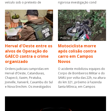
veículo sob o pretexto de
rigorosa investigação cond
Polícia
Polícia
Herval d'Oeste entre os
Motociclista morre
alvos de Operação do
após colisão contra
GAECO contra o crime
carro em Campos
organizado
Novos
Ordens judiciais cumpridas em
O acidente mobilizou equipes do
Herval d’Oeste, Catanduvas,
Corpo de Bombeiros Militar e do
Chapecó, Xaxim, Piratuba,
SAMU por volta das 22h, na altura
Joinville, Xanxerê, Caxambu do Sul
do km 321, próximo à Fazenda
e Nova Erechim. Os investigados
Santa Mônica, em Campos