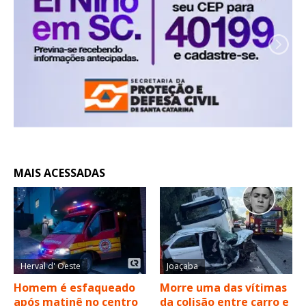
MAIS ACESSADAS
Herval d' Oeste
Joaçaba
Homem é esfaqueado
Morre uma das vítimas
após matinê no centro
da colisão entre carro e