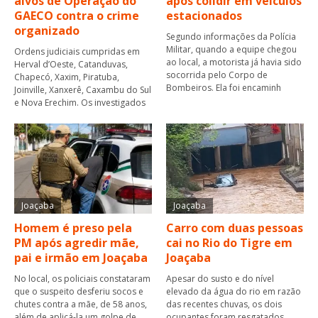
alvos de Operação do
após colidir em veículos
GAECO contra o crime
estacionados
organizado
Segundo informações da Polícia
Militar, quando a equipe chegou
Ordens judiciais cumpridas em
ao local, a motorista já havia sido
Herval d’Oeste, Catanduvas,
socorrida pelo Corpo de
Chapecó, Xaxim, Piratuba,
Bombeiros. Ela foi encaminh
Joinville, Xanxerê, Caxambu do Sul
e Nova Erechim. Os investigados
Joaçaba
Joaçaba
Homem é preso pela
Carro com duas pessoas
PM após agredir mãe,
cai no Rio do Tigre em
pai e irmão em Joaçaba
Joaçaba
No local, os policiais constataram
Apesar do susto e do nível
que o suspeito desferiu socos e
elevado da água do rio em razão
chutes contra a mãe, de 58 anos,
das recentes chuvas, os dois
além de aplicá-la um golpe de
ocupantes foram resgatados