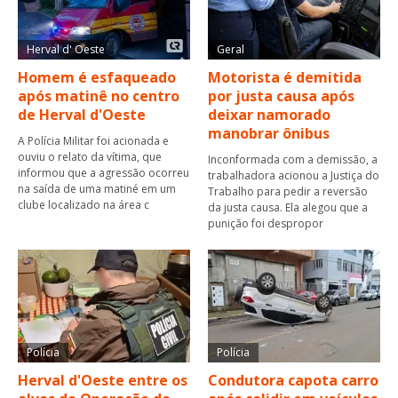
Herval d' Oeste
Geral
Homem é esfaqueado
Motorista é demitida
após matinê no centro
por justa causa após
de Herval d'Oeste
deixar namorado
manobrar ônibus
A Polícia Militar foi acionada e
ouviu o relato da vítima, que
Inconformada com a demissão, a
informou que a agressão ocorreu
trabalhadora acionou a Justiça do
na saída de uma matiné em um
Trabalho para pedir a reversão
clube localizado na área c
da justa causa. Ela alegou que a
punição foi despropor
Polícia
Polícia
Herval d'Oeste entre os
Condutora capota carro