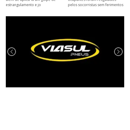
estrangulamento e jo
pelos socorristas sem ferimentos