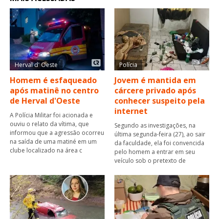
Herval d' Oeste
Polícia
Homem é esfaqueado
Jovem é mantida em
após matinê no centro
cárcere privado após
de Herval d'Oeste
conhecer suspeito pela
internet
A Polícia Militar foi acionada e
ouviu o relato da vítima, que
Segundo as investigações, na
informou que a agressão ocorreu
última segunda-feira (27), ao sair
na saída de uma matiné em um
da faculdade, ela foi convencida
clube localizado na área c
pelo homem a entrar em seu
veículo sob o pretexto de