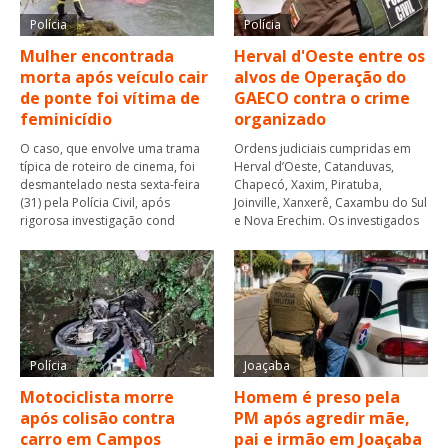
Polícia
Polícia
Mulher encontrada
Herval d'Oeste entre os
morta após veículo cair
alvos de Operação do
de ponte foi vítima de
GAECO contra o crime
feminicídio
organizado
O caso, que envolve uma trama
Ordens judiciais cumpridas em
típica de roteiro de cinema, foi
Herval d’Oeste, Catanduvas,
desmantelado nesta sexta-feira
Chapecó, Xaxim, Piratuba,
(31) pela Polícia Civil, após
Joinville, Xanxerê, Caxambu do Sul
rigorosa investigação cond
e Nova Erechim. Os investigados
Polícia
Joaçaba
Motociclista morre
Homem é preso pela
após colisão contra
PM após agredir mãe,
carro em Campos
pai e irmão em Joaçaba