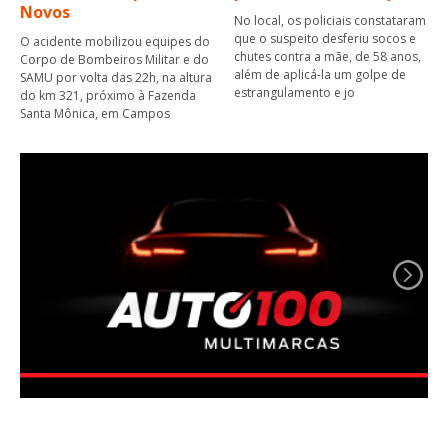
Novos
No local, os policiais constataram
que o suspeito desferiu socos e
O acidente mobilizou equipes do
chutes contra a mãe, de 58 anos,
Corpo de Bombeiros Militar e do
além de aplicá-la um golpe de
SAMU por volta das 22h, na altura
estrangulamento e jo
do km 321, próximo à Fazenda
Santa Mônica, em Campos