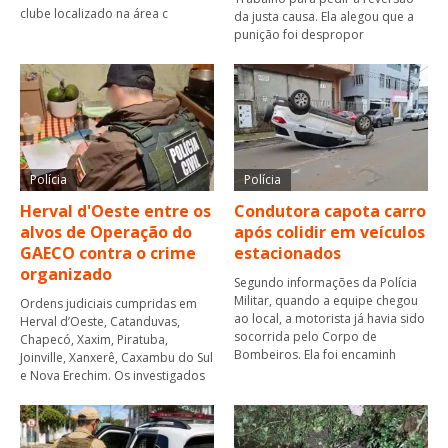
clube localizado na área c
da justa causa. Ela alegou que a
punição foi despropor
Polícia
Polícia
Herval d'Oeste entre os
Condutora capota carro
alvos de Operação do
após colidir em veículos
GAECO contra o crime
estacionados
organizado
Segundo informações da Polícia
Militar, quando a equipe chegou
Ordens judiciais cumpridas em
ao local, a motorista já havia sido
Herval d’Oeste, Catanduvas,
socorrida pelo Corpo de
Chapecó, Xaxim, Piratuba,
Bombeiros. Ela foi encaminh
Joinville, Xanxerê, Caxambu do Sul
e Nova Erechim. Os investigados