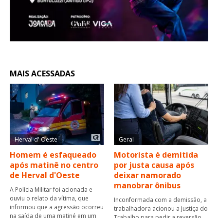
MAIS ACESSADAS
Herval d' Oeste
Geral
Homem é esfaqueado
Motorista é demitida
após matinê no centro
por justa causa após
de Herval d'Oeste
deixar namorado
manobrar ônibus
A Polícia Militar foi acionada e
ouviu o relato da vítima, que
Inconformada com a demissão, a
informou que a agressão ocorreu
trabalhadora acionou a Justiça do
na saída de uma matiné em um
Trabalho para pedir a reversão